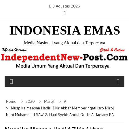
S
8 Agustus 2026
k
i
INDONESIA EMAS
p
t
o
Media Nasional yang Aktual dan Terpercaya
c
o
n
t
e
n
t
Home
2020
Maret
9
Muspika Maesan Hadiri Zikir Akbar Memperingati Isro Miroj
Nabi Muhammad SAW & Haul Syekh Abdul Qodir Al Jaelany RA