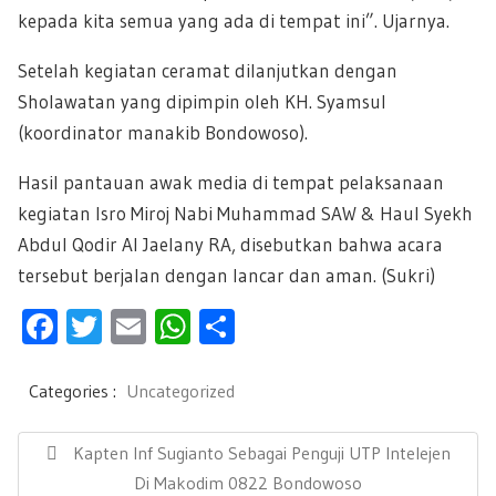
kepada kita semua yang ada di tempat ini”. Ujarnya.
Setelah kegiatan ceramat dilanjutkan dengan
Sholawatan yang dipimpin oleh KH. Syamsul
(koordinator manakib Bondowoso).
Hasil pantauan awak media di tempat pelaksanaan
kegiatan Isro Miroj Nabi Muhammad SAW & Haul Syekh
Abdul Qodir Al Jaelany RA, disebutkan bahwa acara
tersebut berjalan dengan lancar dan aman. (Sukri)
F
T
E
W
S
ac
wi
m
h
h
e
tt
ail
at
ar
Categories :
Uncategorized
b
er
s
e
N
a
P
Kapten Inf Sugianto Sebagai Penguji UTP Intelejen
oo
A
v
R
Di Makodim 0822 Bondowoso
i