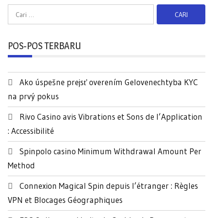
C
a
r
POS-POS TERBARU
i
u
n
Ako úspešne prejsť overením Gelovenechtyba KYC
t
na prvý pokus
u
k
Rivo Casino avis Vibrations et Sons de l’Application
:
: Accessibilité
Spinpolo casino Minimum Withdrawal Amount Per
Method
Connexion Magical Spin depuis l’étranger : Règles
VPN et Blocages Géographiques