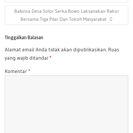
k
p
E
g
p
N
Babinsa Desa Solor Serka Bowo Laksanakan Rakor
a
V
s
E
Bersama Tiga Pilar Dan Tokoh Masyarakat
I
i
X
O
p
T
U
o
Tinggalkan Balasan
P
s
S
Alamat email Anda tidak akan dipublikasikan.
Ruas
O
P
yang wajib ditandai
*
S
O
T
S
Komentar
*
:
T
: