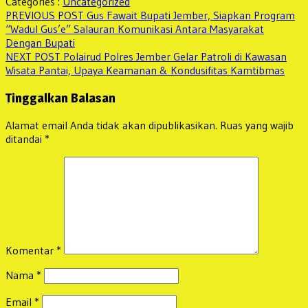
Categories :
Uncategorized
Share
Navigasi
Previous
PREVIOUS POST
Gus Fawait Bupati Jember, Siapkan Program
post:
“Wadul Gus’e” Salauran Komunikasi Antara Masyarakat
pos
Dengan Bupati
Next
NEXT POST
Polairud Polres Jember Gelar Patroli di Kawasan
post:
Wisata Pantai, Upaya Keamanan & Kondusifitas Kamtibmas
Tinggalkan Balasan
Alamat email Anda tidak akan dipublikasikan.
Ruas yang wajib
ditandai
*
Komentar
*
Nama
*
Email
*