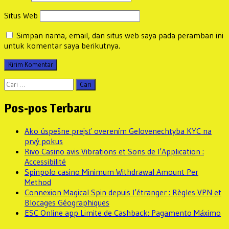
Situs Web
Simpan nama, email, dan situs web saya pada peramban ini
untuk komentar saya berikutnya.
Cari
untuk:
Pos-pos Terbaru
Ako úspešne prejsť overením Gelovenechtyba KYC na
prvý pokus
Rivo Casino avis Vibrations et Sons de l’Application :
Accessibilité
Spinpolo casino Minimum Withdrawal Amount Per
Method
Connexion Magical Spin depuis l’étranger : Règles VPN et
Blocages Géographiques
ESC Online app Limite de Cashback: Pagamento Máximo