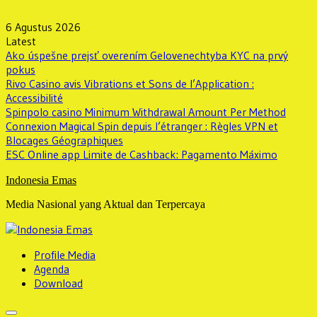
Skip
to
6 Agustus 2026
content
Latest
Ako úspešne prejsť overením Gelovenechtyba KYC na prvý
pokus
Rivo Casino avis Vibrations et Sons de l’Application :
Accessibilité
Spinpolo casino Minimum Withdrawal Amount Per Method
Connexion Magical Spin depuis l’étranger : Règles VPN et
Blocages Géographiques
ESC Online app Limite de Cashback: Pagamento Máximo
Indonesia Emas
Media Nasional yang Aktual dan Terpercaya
Profile Media
Agenda
Download