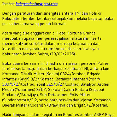
Jember,
independentnew-post.com
Dengan peraturan dan sinergitas antara TNI dan Polri di
Kabupaten Jember kembali ditunjukkan melalui kegiatan buka
puasa bersama yang penuh hikmah.
Acara yang diselenggarakan di Hotel Fortuna Grande
merupakan upaya mempererat jalinan silaturahmi serta
meningkatkan soliditas dalam menjaga keamanan dan
ketertiban masyarakat (kamtibmas) di seluruh wilayah
Kabupaten Jember. Sabtu, (29/03/2025).
Buka puasa bersama ini dihadiri oleh jajaran personel Polres
Jember serta prajurit dari berbagai kesatuan TNI, antara lain
Komando Distrik Militer (Kodim) 0824/Jember, Brigade
Infanteri (Brigif) 9/2/Kostrad, Batalyon Infanteri (Yonif)
509/9/2
/Kostrad, Yonif
515/9/2
/Kostrad, Batalyon Artileri
Medan (Yonarmed) 8/UY, Sekolah Calon Bintara (Secaba)
Rindam V/Brawijaya, Sub Detasemen Polisi Militer
(Subdenpom) V/3-2, serta para perwira dari jajaran Komando
Daerah Militer (Kodam) V/Brawijaya dan Brigif 9/2/Kostrad.
Hadir langsung dalam kegiatan ini Kapolres Jember AKBP Bayu