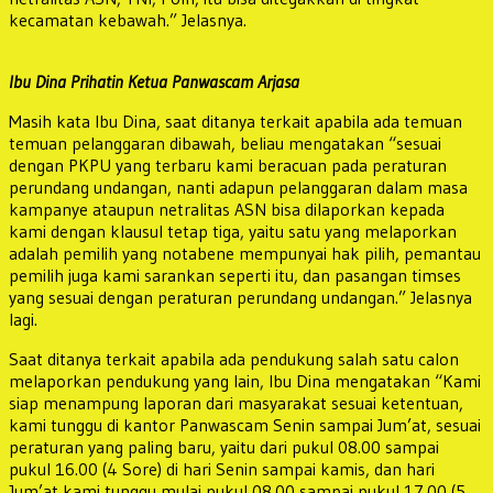
kecamatan kebawah.” Jelasnya.
Ibu Dina Prihatin Ketua Panwascam Arjasa
Masih kata Ibu Dina, saat ditanya terkait apabila ada temuan
temuan pelanggaran dibawah, beliau mengatakan “sesuai
dengan PKPU yang terbaru kami beracuan pada peraturan
perundang undangan, nanti adapun pelanggaran dalam masa
kampanye ataupun netralitas ASN bisa dilaporkan kepada
kami dengan klausul tetap tiga, yaitu satu yang melaporkan
adalah pemilih yang notabene mempunyai hak pilih, pemantau
pemilih juga kami sarankan seperti itu, dan pasangan timses
yang sesuai dengan peraturan perundang undangan.” Jelasnya
lagi.
Saat ditanya terkait apabila ada pendukung salah satu calon
melaporkan pendukung yang lain, Ibu Dina mengatakan “Kami
siap menampung laporan dari masyarakat sesuai ketentuan,
kami tunggu di kantor Panwascam Senin sampai Jum’at, sesuai
peraturan yang paling baru, yaitu dari pukul 08.00 sampai
pukul 16.00 (4 Sore) di hari Senin sampai kamis, dan hari
Jum’at kami tunggu mulai pukul 08.00 sampai pukul 17.00 (5