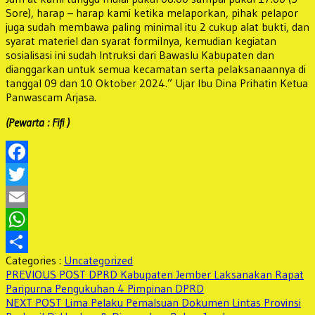
Sore), harap – harap kami ketika melaporkan, pihak pelapor
juga sudah membawa paling minimal itu 2 cukup alat bukti, dan
syarat materiel dan syarat formilnya, kemudian kegiatan
sosialisasi ini sudah Intruksi dari Bawaslu Kabupaten dan
dianggarkan untuk semua kecamatan serta pelaksanaannya di
tanggal 09 dan 10 Oktober 2024.” Ujar Ibu Dina Prihatin Ketua
Panwascam Arjasa.
(Pewarta : Fifi )
Facebook
Twitter
Email
WhatsApp
Categories :
Uncategorized
Share
Navigasi
Previous
PREVIOUS POST
DPRD Kabupaten Jember Laksanakan Rapat
post:
Paripurna Pengukuhan 4 Pimpinan DPRD
pos
Next
NEXT POST
Lima Pelaku Pemalsuan Dokumen Lintas Provinsi