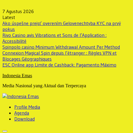
Skip
to
7 Agustus 2026
content
Latest
Ako úspešne prejsť overením Gelovenechtyba KYC na prvý
pokus
Rivo Casino avis Vibrations et Sons de l’Application :
Accessibilité
Spinpolo casino Minimum Withdrawal Amount Per Method
Connexion Magical Spin depuis l’étranger : Règles VPN et
Blocages Géographiques
ESC Online app Limite de Cashback: Pagamento Máximo
Indonesia Emas
Media Nasional yang Aktual dan Terpercaya
Profile Media
Agenda
Download