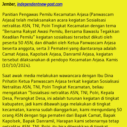
Jember,
independentnew-post.com
Panitian Pengawas Pemilu Kecamatan Arjasa (Panwascam
Arjasa) telah melaksanakan acara kegiatan Sosialisasi
netralitas ASN, TNI, Polri Tingkat Kecamatan dengan tema
“Bersama Rakyat Awasi Pemilu, Bersama Bawaslu Tegakkan
Keadilan Pemilu” kegiatan sosialisasi tersebut diikuti oleh
peserta 50 ASN, dan dihadiri oleh Ketua Panwascam Arjasa
beserta anggota, serta 3 Pemateri yang diantaranya adalah
Camat Arjasa, Kapolsek Arjasa, Danramil Arjasa, kegiatan
tersebut dilaksanakan di pendopo Kecamatan Arjasa. Kamis
(10/10/2024).
Saat awak media melakukan wawancara dengan Ibu Dina
Prihatin Ketua Panwascam Arjasa terkait kegiatan Sosialisasi
Netralitas ASN, TNI, Polri Tingkat Kecamatan, beliau
mengatakan “Sosialisasi netralitas ASN, TNI, Polri, Kepala
Desa, Perangkat Desa, ini adalah turunan kegiatan di tingkat
kabupaten, jadi kami dibawah juga melakukan di tingkat
kecamatan, karena sudah dianggarkan, kami mengundang 50
orang ASN dengan tiga pemateri dari Bapak Camat, Bapak
Kapolsek, Bapak Danramil, Harapan kami sebenarnya tetap
netralitas ASN, TNI, Polri, itu bisa ditegakkan di tingkat