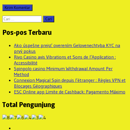
Cari
untuk:
Pos-pos Terbaru
Ako úspešne prejsť overením Gelovenechtyba KYC na
prvý pokus
Rivo Casino avis Vibrations et Sons de l’Application :
Accessibilité
Spinpolo casino Minimum Withdrawal Amount Per
Method
Connexion Magical Spin depuis l’étranger : Règles VPN et
Blocages Géographiques
ESC Online app Limite de Cashback: Pagamento Máximo
Total Pengunjung