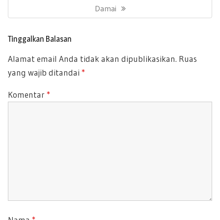
p
X
Damai
U
o
T
s
S
P
P
Tinggalkan Balasan
O
O
Alamat email Anda tidak akan dipublikasikan.
Ruas
S
S
yang wajib ditandai
*
T
T
:
:
Komentar
*
Nama
*