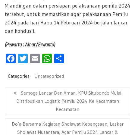
Mlandingan dalam persiapan pelaksanaan pemilu 2024
tersebut, untuk memastikan agar pelaksanaan Pemilu
2024 pada hari Rabu 14 Pebruari 2024 berjalan lancar
dan kondusif.
(Pewarta : Ainur/Erwanto)
F
T
E
W
S
ac
wi
m
h
h
e
tt
ail
at
ar
Categories :
Uncategorized
b
er
s
e
N
a
P
Semoga Lancar Dan Aman, KPU Situbondo Mulai
oo
A
v
R
Distribusikan Logistik Pemilu 2024 Ke Kecamatan
k
p
i
E
Kecamatan
g
p
a
V
s
N
Do’a Bersama Kegiatan Sholawat Kebangsaan, Laskar
I
i
E
Sholawat Nusantara, Agar Pemilu 2024 Lancar &
O