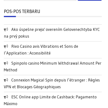
a
r
POS-POS TERBARU
i
u
n
Ako úspešne prejsť overením Gelovenechtyba KYC
t
na prvý pokus
u
k
Rivo Casino avis Vibrations et Sons de
:
l’Application : Accessibilité
Spinpolo casino Minimum Withdrawal Amount Per
Method
Connexion Magical Spin depuis l’étranger : Règles
VPN et Blocages Géographiques
ESC Online app Limite de Cashback: Pagamento
Máximo