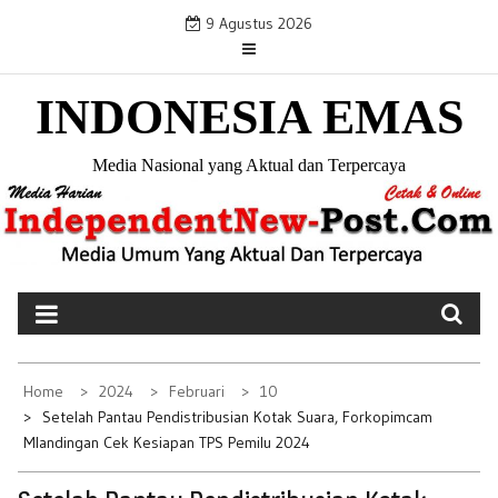
S
9 Agustus 2026
k
i
INDONESIA EMAS
p
t
o
Media Nasional yang Aktual dan Terpercaya
c
o
n
t
e
n
t
Home
2024
Februari
10
Setelah Pantau Pendistribusian Kotak Suara, Forkopimcam
Mlandingan Cek Kesiapan TPS Pemilu 2024