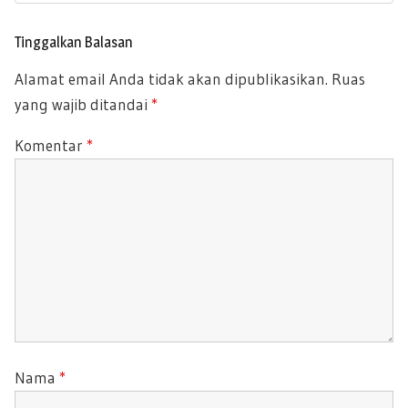
i
X
O
p
T
U
o
Tinggalkan Balasan
P
s
S
Alamat email Anda tidak akan dipublikasikan.
Ruas
O
P
yang wajib ditandai
*
S
O
T
S
Komentar
*
:
T
:
Nama
*