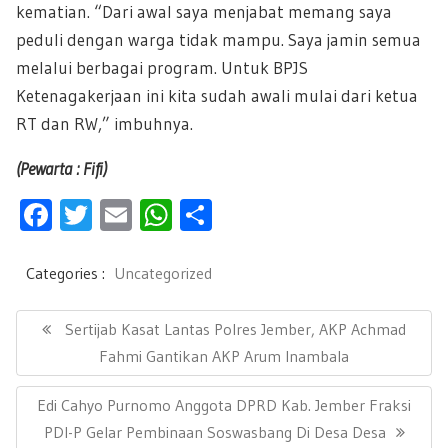
kematian. “Dari awal saya menjabat memang saya
peduli dengan warga tidak mampu. Saya jamin semua
melalui berbagai program. Untuk BPJS
Ketenagakerjaan ini kita sudah awali mulai dari ketua
RT dan RW,” imbuhnya.
(Pewarta : Fifi)
F
T
E
W
S
ac
wi
m
h
h
e
tt
ail
at
ar
Categories :
Uncategorized
b
er
s
e
N
a
P
Sertijab Kasat Lantas Polres Jember, AKP Achmad
oo
A
v
R
Fahmi Gantikan AKP Arum Inambala
k
p
i
E
g
p
N
Edi Cahyo Purnomo Anggota DPRD Kab. Jember Fraksi
a
V
s
E
PDI-P Gelar Pembinaan Soswasbang Di Desa Desa
I