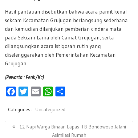
Hasil pantauan disebutkan bahwa acara pamit kenal
sekcam Kecamatan Grujugan berlangsung sederhana
dan kemudian dilanjukan pemberian cindera mata
pada Sekcam Lama oleh Camat Grujugan, serta
dilangsungkan acara istiqosah rutin yang
diselenggarakan oleh Pemerintahan Kecamatan
Grujugan.
(Pewarta : Penk/Kc)
F
T
E
W
S
ac
wi
m
h
h
e
tt
ail
at
ar
Categories :
Uncategorized
b
er
s
e
N
a
P
12 Napi Warga Binaan Lapas II B Bondowoso Jalani
oo
A
v
R
Asimilasi Rumah