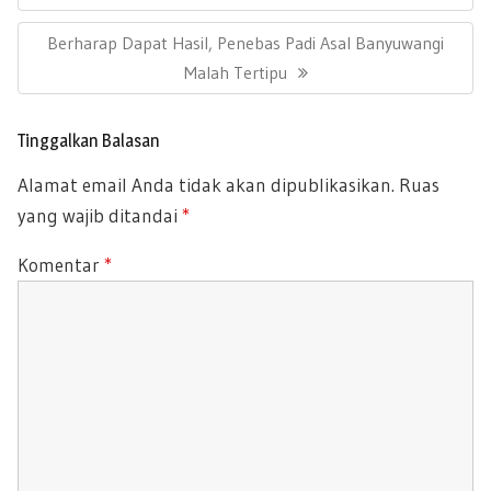
k
p
i
E
g
p
N
Berharap Dapat Hasil, Penebas Padi Asal Banyuwangi
a
V
s
E
Malah Tertipu
I
i
X
O
p
T
U
o
Tinggalkan Balasan
P
s
S
Alamat email Anda tidak akan dipublikasikan.
Ruas
O
P
yang wajib ditandai
*
S
O
T
S
Komentar
*
:
T
: