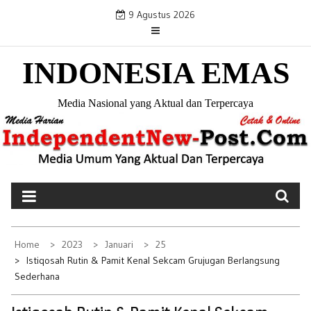
S
9 Agustus 2026
k
i
INDONESIA EMAS
p
t
o
Media Nasional yang Aktual dan Terpercaya
c
o
n
t
e
n
t
Home
2023
Januari
25
Istiqosah Rutin & Pamit Kenal Sekcam Grujugan Berlangsung
Sederhana