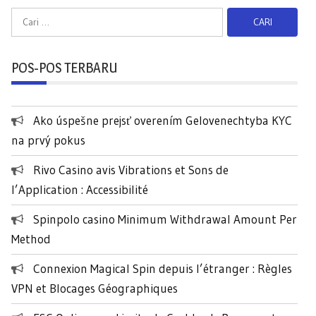
C
a
r
POS-POS TERBARU
i
u
n
Ako úspešne prejsť overením Gelovenechtyba KYC
t
na prvý pokus
u
k
Rivo Casino avis Vibrations et Sons de
:
l’Application : Accessibilité
Spinpolo casino Minimum Withdrawal Amount Per
Method
Connexion Magical Spin depuis l’étranger : Règles
VPN et Blocages Géographiques