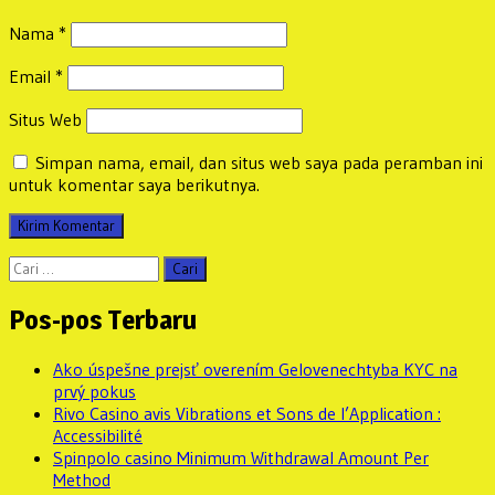
Nama
*
Email
*
Situs Web
Simpan nama, email, dan situs web saya pada peramban ini
untuk komentar saya berikutnya.
Cari
untuk:
Pos-pos Terbaru
Ako úspešne prejsť overením Gelovenechtyba KYC na
prvý pokus
Rivo Casino avis Vibrations et Sons de l’Application :
Accessibilité
Spinpolo casino Minimum Withdrawal Amount Per
Method