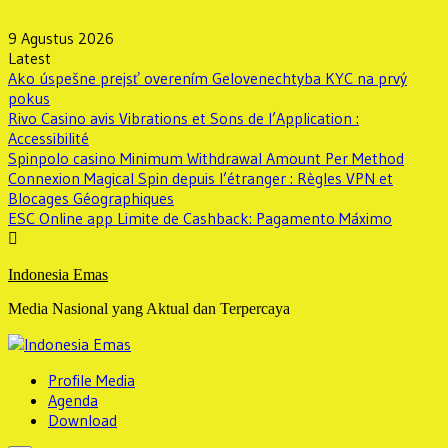
Skip
to
9 Agustus 2026
content
Latest
Ako úspešne prejsť overením Gelovenechtyba KYC na prvý
pokus
Rivo Casino avis Vibrations et Sons de l’Application :
Accessibilité
Spinpolo casino Minimum Withdrawal Amount Per Method
Connexion Magical Spin depuis l’étranger : Règles VPN et
Blocages Géographiques
ESC Online app Limite de Cashback: Pagamento Máximo
Indonesia Emas
Media Nasional yang Aktual dan Terpercaya
Profile Media
Agenda
Download