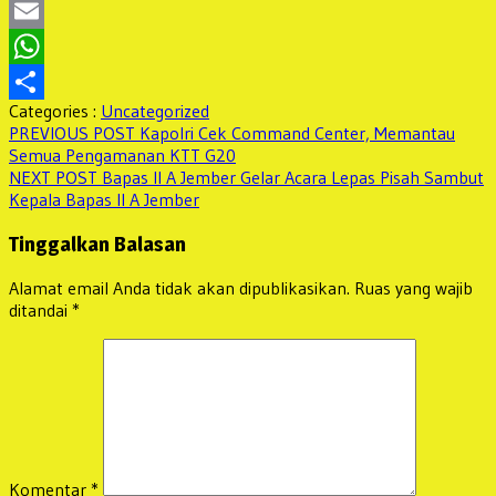
Twitter
Email
WhatsApp
Categories :
Uncategorized
Share
Navigasi
Previous
PREVIOUS POST
Kapolri Cek Command Center, Memantau
post:
Semua Pengamanan KTT G20
pos
Next
NEXT POST
Bapas II A Jember Gelar Acara Lepas Pisah Sambut
post:
Kepala Bapas II A Jember
Tinggalkan Balasan
Alamat email Anda tidak akan dipublikasikan.
Ruas yang wajib
ditandai
*
Komentar
*