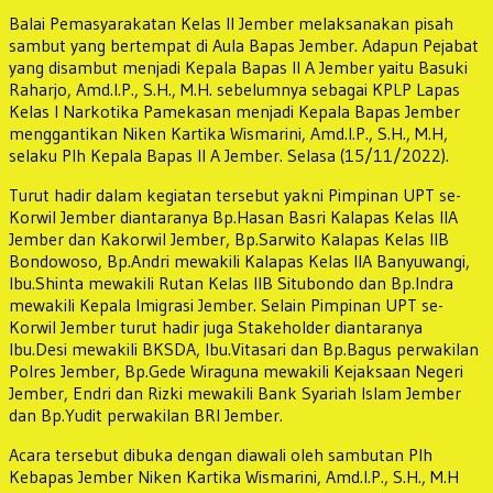
Balai Pemasyarakatan Kelas II Jember melaksanakan pisah
sambut yang bertempat di Aula Bapas Jember. Adapun Pejabat
yang disambut menjadi Kepala Bapas II A Jember yaitu Basuki
Raharjo, Amd.I.P., S.H., M.H. sebelumnya sebagai KPLP Lapas
Kelas I Narkotika Pamekasan menjadi Kepala Bapas Jember
menggantikan Niken Kartika Wismarini, Amd.I.P., S.H., M.H,
selaku Plh Kepala Bapas II A Jember. Selasa (15/11/2022).
Turut hadir dalam kegiatan tersebut yakni Pimpinan UPT se-
Korwil Jember diantaranya Bp.Hasan Basri Kalapas Kelas IIA
Jember dan Kakorwil Jember, Bp.Sarwito Kalapas Kelas IIB
Bondowoso, Bp.Andri mewakili Kalapas Kelas IIA Banyuwangi,
Ibu.Shinta mewakili Rutan Kelas IIB Situbondo dan Bp.Indra
mewakili Kepala Imigrasi Jember. Selain Pimpinan UPT se-
Korwil Jember turut hadir juga Stakeholder diantaranya
Ibu.Desi mewakili BKSDA, Ibu.Vitasari dan Bp.Bagus perwakilan
Polres Jember, Bp.Gede Wiraguna mewakili Kejaksaan Negeri
Jember, Endri dan Rizki mewakili Bank Syariah Islam Jember
dan Bp.Yudit perwakilan BRI Jember.
Acara tersebut dibuka dengan diawali oleh sambutan Plh
Kebapas Jember Niken Kartika Wismarini, Amd.I.P., S.H., M.H