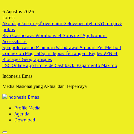
Skip
to
6 Agustus 2026
content
Latest
Ako úspešne prejsť overením Gelovenechtyba KYC na prvý
pokus
Rivo Casino avis Vibrations et Sons de l’Application :
Accessibilité
Spinpolo casino Minimum Withdrawal Amount Per Method
Connexion Magical Spin depuis l’étranger : Règles VPN et
Blocages Géographiques
ESC Online app Limite de Cashback: Pagamento Máximo
Indonesia Emas
Media Nasional yang Aktual dan Terpercaya
Profile Media
Agenda
Download