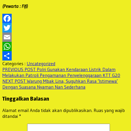
(Pewarta : Fifi)
Facebook
Twitter
Email
WhatsApp
Categories :
Uncategorized
Share
Navigasi
Previous
PREVIOUS POST
Polri Gunakan Kendaraan Listrik Dalam
post:
Melakukan Patroli Pengamanan Penyelenggaraan KTT G20
pos
Next
NEXT POST
Warung Mbak Lina, Suguhkan Rasa ‘Istimewa’
post:
Dengan Suasana Nyaman Nan Sederhana
Tinggalkan Balasan
Alamat email Anda tidak akan dipublikasikan.
Ruas yang wajib
ditandai
*