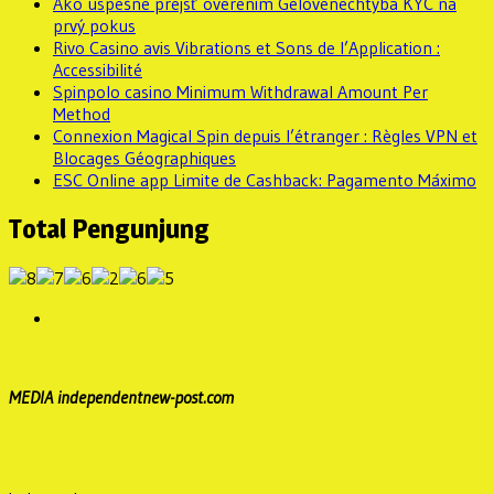
Ako úspešne prejsť overením Gelovenechtyba KYC na
prvý pokus
Rivo Casino avis Vibrations et Sons de l’Application :
Accessibilité
Spinpolo casino Minimum Withdrawal Amount Per
Method
Connexion Magical Spin depuis l’étranger : Règles VPN et
Blocages Géographiques
ESC Online app Limite de Cashback: Pagamento Máximo
Total Pengunjung
MEDIA independentnew-post.com