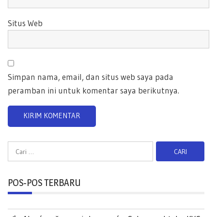
Situs Web
Simpan nama, email, dan situs web saya pada
peramban ini untuk komentar saya berikutnya.
C
a
r
POS-POS TERBARU
i
u
n