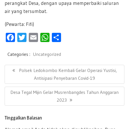
perangkat Desa, dengan upaya memperbaiki saluran
air yang tersumbat.
(Pewarta: Fifi)
F
T
E
W
S
ac
wi
m
h
h
e
tt
ail
at
ar
Categories :
Uncategorized
b
er
s
e
N
a
P
Polsek Ledokombo Kembali Gelar Operasi Yustisi,
oo
A
v
R
Antisipasi Penyebaran Covid-19
k
p
i
E
g
p
N
Desa Tegal Mijin Gelar Musrenbangdes Tahun Anggaran
a
V
s
E
2023
I
i
X
O
p
T
U
o
Tinggalkan Balasan
P
s
S