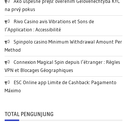
Ako úspešne prejsť overením Gelovenechtyba KYC
t
na prvý pokus
u
k
Rivo Casino avis Vibrations et Sons de
:
l’Application : Accessibilité
Spinpolo casino Minimum Withdrawal Amount Per
Method
Connexion Magical Spin depuis l’étranger : Règles
VPN et Blocages Géographiques
ESC Online app Limite de Cashback: Pagamento
Máximo
TOTAL PENGUNJUNG