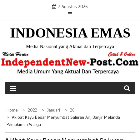
S
7 Agustus 2026
k
i
INDONESIA EMAS
p
t
o
Media Nasional yang Aktual dan Terpercaya
c
o
n
t
e
n
t
Home
2022
Januari
26
Akibat Kayu Besar Menyumbat Saluran Air, Banjir Melanda
Pemukiman Warga