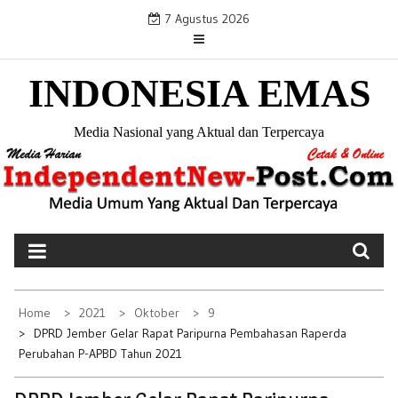
S
7 Agustus 2026
k
i
INDONESIA EMAS
p
t
o
Media Nasional yang Aktual dan Terpercaya
c
o
n
t
e
n
t
Home
2021
Oktober
9
DPRD Jember Gelar Rapat Paripurna Pembahasan Raperda
Perubahan P-APBD Tahun 2021