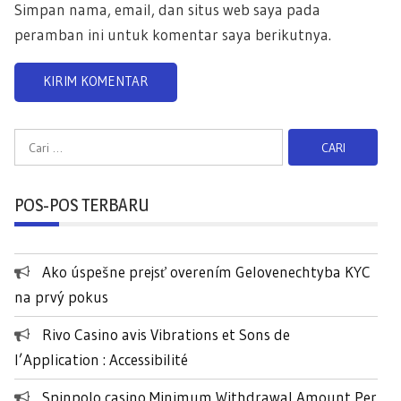
Simpan nama, email, dan situs web saya pada
peramban ini untuk komentar saya berikutnya.
C
a
r
POS-POS TERBARU
i
u
n
Ako úspešne prejsť overením Gelovenechtyba KYC
t
na prvý pokus
u
k
Rivo Casino avis Vibrations et Sons de
:
l’Application : Accessibilité
Spinpolo casino Minimum Withdrawal Amount Per