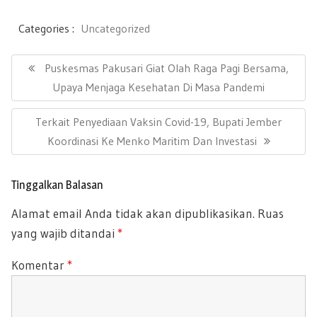
ac
wi
m
h
h
e
tt
ail
at
ar
Categories :
Uncategorized
b
er
s
e
N
a
P
Puskesmas Pakusari Giat Olah Raga Pagi Bersama,
oo
A
v
R
Upaya Menjaga Kesehatan Di Masa Pandemi
k
p
i
E
g
p
N
Terkait Penyediaan Vaksin Covid-19, Bupati Jember
a
V
s
E
Koordinasi Ke Menko Maritim Dan Investasi
I
i
X
O
p
T
U
o
Tinggalkan Balasan
P
s
S
Alamat email Anda tidak akan dipublikasikan.
Ruas
O
P
yang wajib ditandai
*
S
O
T
S
Komentar
*
:
T
: