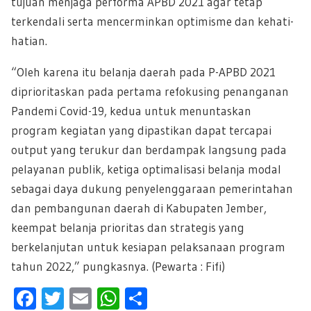
tujuan menjaga performa APBD 2021 agar tetap
terkendali serta mencerminkan optimisme dan kehati-
hatian.
“Oleh karena itu belanja daerah pada P-APBD 2021
diprioritaskan pada pertama refokusing penanganan
Pandemi Covid-19, kedua untuk menuntaskan
program kegiatan yang dipastikan dapat tercapai
output yang terukur dan berdampak langsung pada
pelayanan publik, ketiga optimalisasi belanja modal
sebagai daya dukung penyelenggaraan pemerintahan
dan pembangunan daerah di Kabupaten Jember,
keempat belanja prioritas dan strategis yang
berkelanjutan untuk kesiapan pelaksanaan program
tahun 2022,” pungkasnya. (Pewarta : Fifi)
F
T
E
W
S