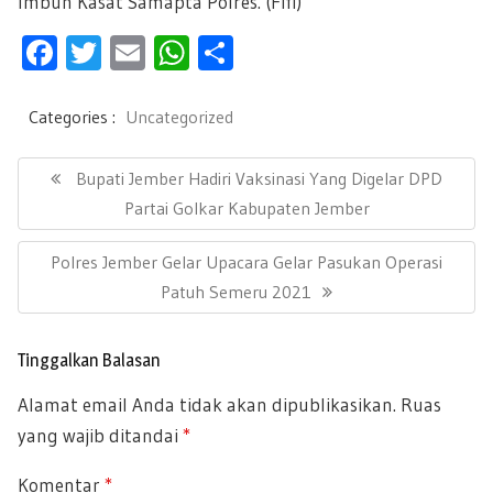
Imbuh Kasat Samapta Polres. (Fifi)
F
T
E
W
S
ac
wi
m
h
h
e
tt
ail
at
ar
Categories :
Uncategorized
b
er
s
e
N
a
P
Bupati Jember Hadiri Vaksinasi Yang Digelar DPD
oo
A
v
R
Partai Golkar Kabupaten Jember
k
p
i
E
g
p
N
Polres Jember Gelar Upacara Gelar Pasukan Operasi
a
V
s
E
Patuh Semeru 2021
I
i
X
O
p
T
U
o
Tinggalkan Balasan
P
s
S
Alamat email Anda tidak akan dipublikasikan.
Ruas
O
P
yang wajib ditandai
*
S
O
T
S
Komentar
*