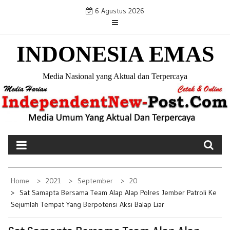
S
6 Agustus 2026
k
i
INDONESIA EMAS
p
t
o
Media Nasional yang Aktual dan Terpercaya
c
o
n
t
e
n
t
Home
2021
September
20
Sat Samapta Bersama Team Alap Alap Polres Jember Patroli Ke
Sejumlah Tempat Yang Berpotensi Aksi Balap Liar