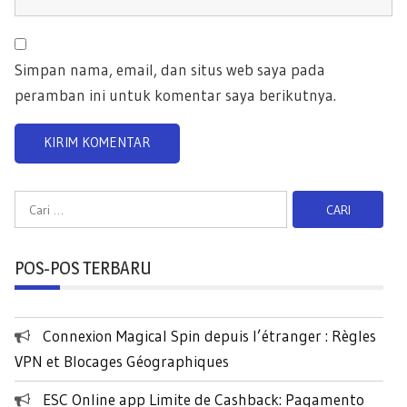
Simpan nama, email, dan situs web saya pada
peramban ini untuk komentar saya berikutnya.
C
a
r
POS-POS TERBARU
i
u
n
Connexion Magical Spin depuis l’étranger : Règles
t
VPN et Blocages Géographiques
u
k
ESC Online app Limite de Cashback: Pagamento