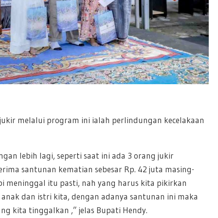
kir melalui program ini ialah perlindungan kecelakaan
n lebih lagi, seperti saat ini ada 3 orang jukir
rima santunan kematian sebesar Rp. 42 juta masing-
meninggal itu pasti, nah yang harus kita pikirkan
 anak dan istri kita, dengan adanya santunan ini maka
g kita tinggalkan ,” jelas Bupati Hendy.