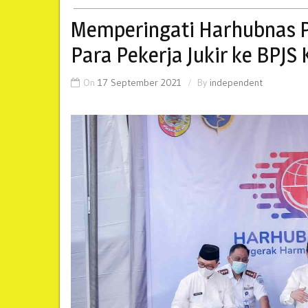
Memperingati Harhubnas P
Para Pekerja Jukir ke BPJS
On
17 September 2021
By
independent