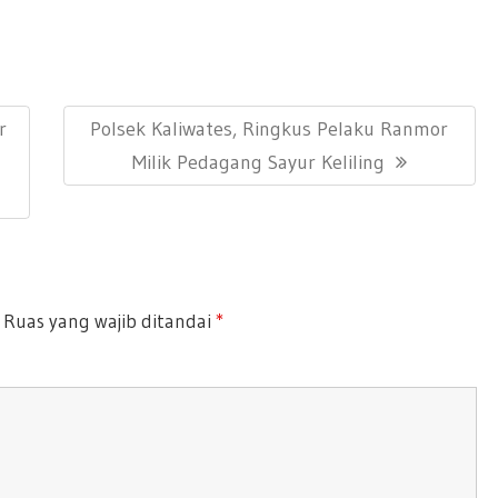
N
r
Polsek Kaliwates, Ringkus Pelaku Ranmor
E
Milik Pedagang Sayur Keliling
X
T
P
O
Ruas yang wajib ditandai
*
S
T
: