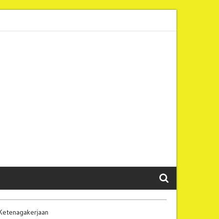
imum Withdrawal Amount Per Method
Connexion Magical Spin depuis l’é
Blocages Géographiques
 Ketenagakerjaan