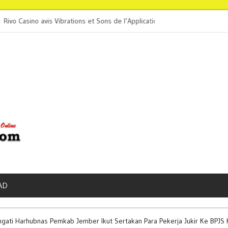
sino avis Vibrations et Sons de l’Application :
Spinpolo casino Min
bilité
AD
gati Harhubnas Pemkab Jember Ikut Sertakan Para Pekerja Jukir Ke BPJS