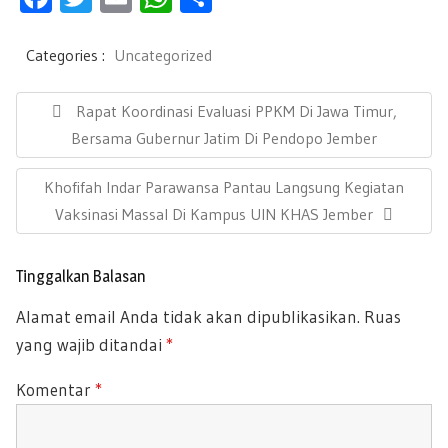
ac
wi
m
h
h
e
tt
ail
at
ar
Categories :
Uncategorized
b
er
s
e
N
a
P
Rapat Koordinasi Evaluasi PPKM Di Jawa Timur,
oo
A
v
R
Bersama Gubernur Jatim Di Pendopo Jember
k
p
i
E
g
p
N
Khofifah Indar Parawansa Pantau Langsung Kegiatan
a
V
s
E
Vaksinasi Massal Di Kampus UIN KHAS Jember
I
i
X
O
p
T
U
o
Tinggalkan Balasan
P
s
S
Alamat email Anda tidak akan dipublikasikan.
Ruas
O
P
yang wajib ditandai
*
S
O
T
S
Komentar
*
:
T
: