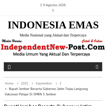
S
9 Agustus 2026
k
i
INDONESIA EMAS
p
t
o
Media Nasional yang Aktual dan Terpercaya
c
o
n
t
e
n
t
Home
2021
September
3
Bupati Jember Beserta Gubernur Jatim Tinjau Langsung
Vaksinasi Pelajar Di SMKN 5 Jember