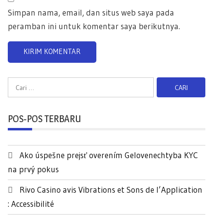
Simpan nama, email, dan situs web saya pada
peramban ini untuk komentar saya berikutnya.
C
a
r
POS-POS TERBARU
i
u
n
Ako úspešne prejsť overením Gelovenechtyba KYC
t
na prvý pokus
u
k
Rivo Casino avis Vibrations et Sons de l’Application
:
: Accessibilité