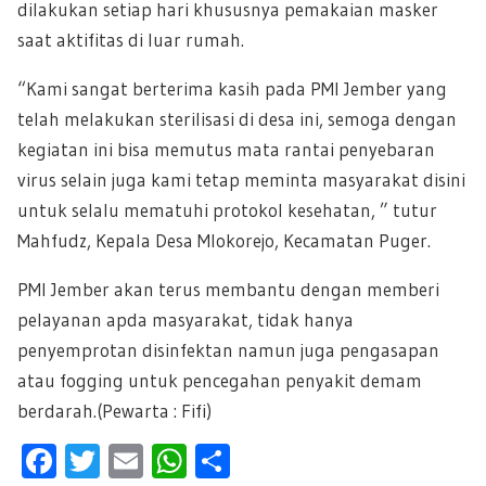
dilakukan setiap hari khususnya pemakaian masker
saat aktifitas di luar rumah.
“Kami sangat berterima kasih pada PMI Jember yang
telah melakukan sterilisasi di desa ini, semoga dengan
kegiatan ini bisa memutus mata rantai penyebaran
virus selain juga kami tetap meminta masyarakat disini
untuk selalu mematuhi protokol kesehatan, ” tutur
Mahfudz, Kepala Desa Mlokorejo, Kecamatan Puger.
PMI Jember akan terus membantu dengan memberi
pelayanan apda masyarakat, tidak hanya
penyemprotan disinfektan namun juga pengasapan
atau fogging untuk pencegahan penyakit demam
berdarah.(Pewarta : Fifi)
F
T
E
W
S