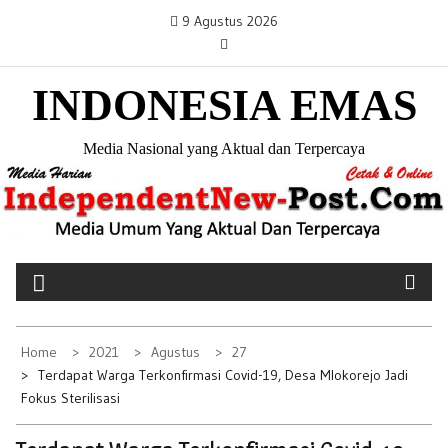
S
9 Agustus 2026
k
i
INDONESIA EMAS
p
t
o
Media Nasional yang Aktual dan Terpercaya
c
o
n
t
e
n
t
Home
2021
Agustus
27
Terdapat Warga Terkonfirmasi Covid-19, Desa Mlokorejo Jadi
Fokus Sterilisasi