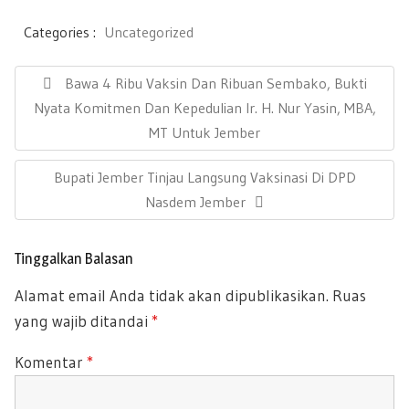
ac
wi
m
h
h
e
tt
ail
at
ar
Categories :
Uncategorized
b
er
s
e
N
a
P
Bawa 4 Ribu Vaksin Dan Ribuan Sembako, Bukti
oo
A
v
R
Nyata Komitmen Dan Kepedulian Ir. H. Nur Yasin, MBA,
k
p
i
E
MT Untuk Jember
g
p
a
V
s
N
Bupati Jember Tinjau Langsung Vaksinasi Di DPD
I
i
E
Nasdem Jember
O
p
X
U
o
T
s
S
Tinggalkan Balasan
P
P
Alamat email Anda tidak akan dipublikasikan.
Ruas
O
O
yang wajib ditandai
*
S
S
T
T
Komentar
*
:
: