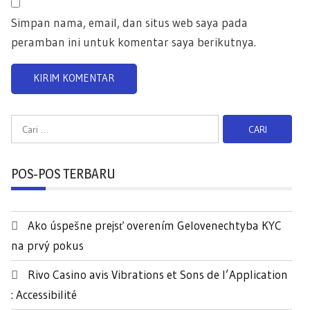
Simpan nama, email, dan situs web saya pada
peramban ini untuk komentar saya berikutnya.
C
a
r
POS-POS TERBARU
i
u
n
Ako úspešne prejsť overením Gelovenechtyba KYC
t
na prvý pokus
u
k
Rivo Casino avis Vibrations et Sons de l’Application
:
: Accessibilité