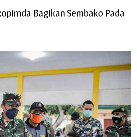
rkopimda Bagikan Sembako Pada