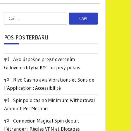
C
a
r
POS-POS TERBARU
i
u
n
Ako úspešne prejsť overením
t
Gelovenechtyba KYC na prvý pokus
u
k
Rivo Casino avis Vibrations et Sons de
:
l’Application : Accessibilité
Spinpolo casino Minimum Withdrawal
Amount Per Method
Connexion Magical Spin depuis
l’étranger : Règles VPN et Blocages