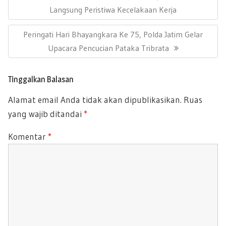
oo
A
v
R
Langsung Peristiwa Kecelakaan Kerja
k
p
i
E
g
p
N
Peringati Hari Bhayangkara Ke 75, Polda Jatim Gelar
a
V
s
E
Upacara Pencucian Pataka Tribrata
I
i
X
O
p
T
U
o
Tinggalkan Balasan
P
s
S
Alamat email Anda tidak akan dipublikasikan.
Ruas
O
P
yang wajib ditandai
*
S
O
T
S
Komentar
*
:
T
: