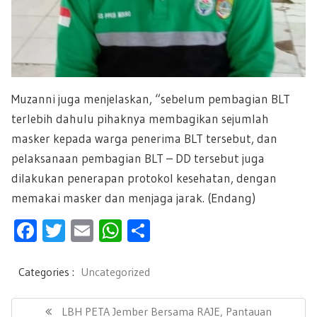
Muzanni juga menjelaskan, “sebelum pembagian BLT
terlebih dahulu pihaknya membagikan sejumlah
masker kepada warga penerima BLT tersebut, dan
pelaksanaan pembagian BLT – DD tersebut juga
dilakukan penerapan protokol kesehatan, dengan
memakai masker dan menjaga jarak. (Endang)
F
T
E
W
S
ac
wi
m
h
h
e
tt
ail
at
ar
Categories :
Uncategorized
b
er
s
e
N
a
P
LBH PETA Jember Bersama RAJE, Pantauan