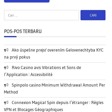
C
a
r
POS-POS TERBARU
i
u
n
Ako úspešne prejsť overením Gelovenechtyba KYC
t
na prvý pokus
u
k
Rivo Casino avis Vibrations et Sons de
:
l’Application : Accessibilité
Spinpolo casino Minimum Withdrawal Amount Per
Method
Connexion Magical Spin depuis l’étranger : Règles
VPN et Blocages Géographiques