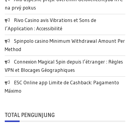
t
na prvý pokus
u
k
Rivo Casino avis Vibrations et Sons de
:
l’Application : Accessibilité
Spinpolo casino Minimum Withdrawal Amount Per
Method
Connexion Magical Spin depuis l’étranger : Règles
VPN et Blocages Géographiques
ESC Online app Limite de Cashback: Pagamento
Máximo
TOTAL PENGUNJUNG