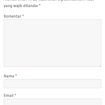
O
P
yang wajib ditandai
*
S
O
T
S
Komentar
*
:
T
:
Nama
*
Email
*