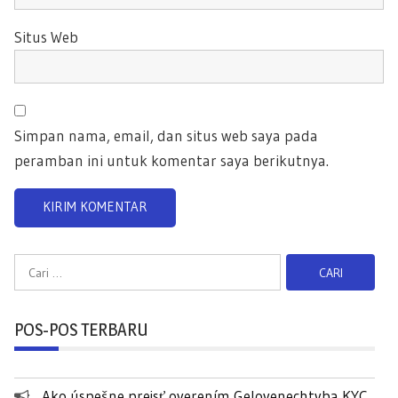
Situs Web
Simpan nama, email, dan situs web saya pada
peramban ini untuk komentar saya berikutnya.
C
a
r
POS-POS TERBARU
i
u
n
Ako úspešne prejsť overením Gelovenechtyba KYC