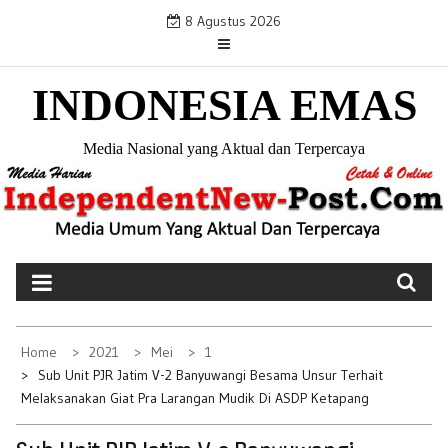
S
8 Agustus 2026
k
i
INDONESIA EMAS
p
t
o
Media Nasional yang Aktual dan Terpercaya
c
o
n
t
e
n
t
Home
2021
Mei
1
Sub Unit PJR Jatim V-2 Banyuwangi Besama Unsur Terhait
Melaksanakan Giat Pra Larangan Mudik Di ASDP Ketapang