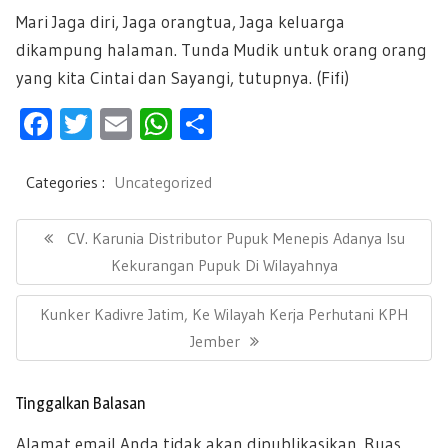
Mari Jaga diri, Jaga orangtua, Jaga keluarga
dikampung halaman. Tunda Mudik untuk orang orang
yang kita Cintai dan Sayangi, tutupnya. (Fifi)
F
T
E
W
S
ac
wi
m
h
h
e
tt
ail
at
ar
Categories :
Uncategorized
b
er
s
e
N
a
P
CV. Karunia Distributor Pupuk Menepis Adanya Isu
oo
A
v
R
Kekurangan Pupuk Di Wilayahnya
k
p
i
E
g
p
N
Kunker Kadivre Jatim, Ke Wilayah Kerja Perhutani KPH
a
V
s
E
Jember
I
i
X
O
p
T
U
o
Tinggalkan Balasan
P
s
S
Alamat email Anda tidak akan dipublikasikan.
Ruas