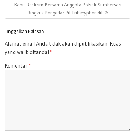
p
N
Kanit Reskrim Bersama Anggota Polsek Sumbersari
a
V
s
E
Ringkus Pengedar Pil Trihexyphenidil
I
i
X
O
p
T
U
o
Tinggalkan Balasan
P
s
S
Alamat email Anda tidak akan dipublikasikan.
Ruas
O
P
yang wajib ditandai
*
S
O
T
S
Komentar
*
:
T
: