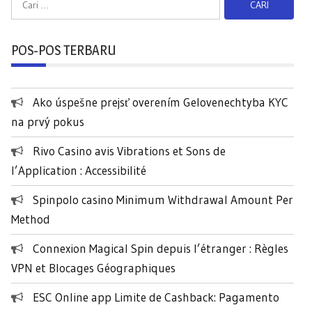
a
r
POS-POS TERBARU
i
u
n
Ako úspešne prejsť overením Gelovenechtyba KYC
t
na prvý pokus
u
k
Rivo Casino avis Vibrations et Sons de
:
l’Application : Accessibilité
Spinpolo casino Minimum Withdrawal Amount Per
Method
Connexion Magical Spin depuis l’étranger : Règles
VPN et Blocages Géographiques
ESC Online app Limite de Cashback: Pagamento