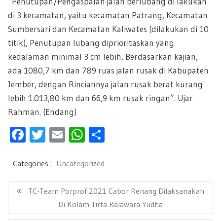
“Penutupan/Pengaspalan jalan berlubang di lakukan
di 3 kecamatan, yaitu kecamatan Patrang, Kecamatan
Sumbersari dan Kecamatan Kaliwates (dilakukan di 10
titik), Penutupan lubang diprioritaskan yang
kedalaman minimal 3 cm lebih, Berdasarkan kajian,
ada 1080,7 km dan 789 ruas jalan rusak di Kabupaten
Jember, dengan Rinciannya jalan rusak berat kurang
lebih 1.013,80 km dan 66,9 km rusak ringan”. Ujar
Rahman. (Endang)
F
T
E
W
S
ac
wi
m
h
h
e
tt
ail
at
ar
Categories :
Uncategorized
b
er
s
e
N
a
P
TC-Team Porprof 2021 Cabor Renang Dilaksanakan
oo
A
v
R
Di Kolam Tirta Balawara Yudha
k
p
i
E
g