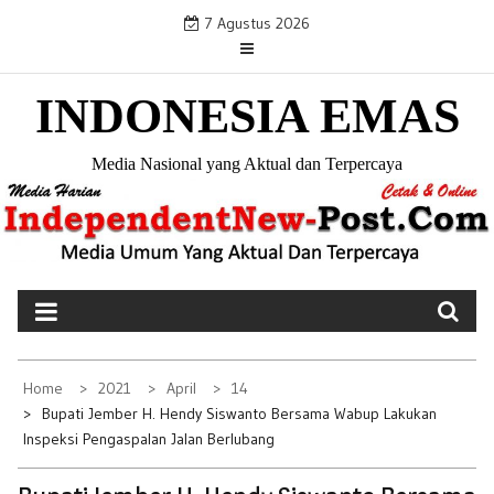
S
7 Agustus 2026
k
i
INDONESIA EMAS
p
t
o
Media Nasional yang Aktual dan Terpercaya
c
o
n
t
e
n
t
Home
2021
April
14
Bupati Jember H. Hendy Siswanto Bersama Wabup Lakukan
Inspeksi Pengaspalan Jalan Berlubang