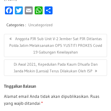
F
T
E
W
S
ac
wi
m
h
h
e
tt
ail
at
ar
Categories :
Uncategorized
b
er
s
e
N
a
P
Anggota PJR Sub Unit V-2 Jember Sat PJR Ditlantas
oo
A
v
R
Polda Jatim Melaksanakan OPS YUSTITI PROKES Covid
k
p
i
E
19 Gabungan Kewilayahan
g
p
a
V
s
N
Di Awal 2021, Kepedulian Pada Kaum Dhuafa Dan
I
i
E
Janda Miskin (Lansia) Terus Dilakukan Oleh ISP
O
p
X
U
o
T
s
S
Tinggalkan Balasan
P
P
Alamat email Anda tidak akan dipublikasikan.
Ruas
O
O
yang wajib ditandai
*
S
S
T