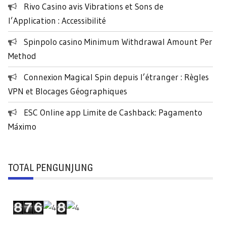
k
Rivo Casino avis Vibrations et Sons de
:
l’Application : Accessibilité
Spinpolo casino Minimum Withdrawal Amount Per
Method
Connexion Magical Spin depuis l’étranger : Règles
VPN et Blocages Géographiques
ESC Online app Limite de Cashback: Pagamento
Máximo
TOTAL PENGUNJUNG