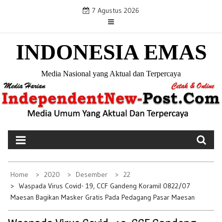
S
7 Agustus 2026
k
i
INDONESIA EMAS
p
t
o
Media Nasional yang Aktual dan Terpercaya
c
o
n
t
e
n
t
Home
2020
Desember
22
Waspada Virus Covid- 19, CCF Gandeng Koramil 0822/07
Maesan Bagikan Masker Gratis Pada Pedagang Pasar Maesan