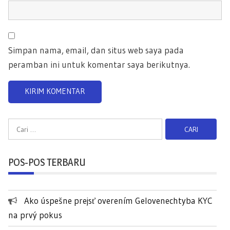
Simpan nama, email, dan situs web saya pada
peramban ini untuk komentar saya berikutnya.
C
a
r
POS-POS TERBARU
i
u
n
Ako úspešne prejsť overením Gelovenechtyba KYC
t
na prvý pokus
u