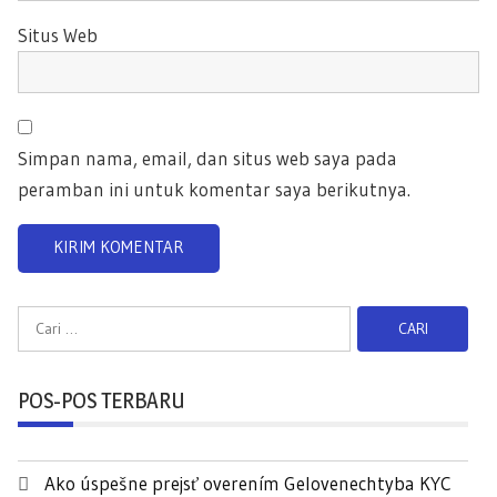
Situs Web
Simpan nama, email, dan situs web saya pada
peramban ini untuk komentar saya berikutnya.
C
a
r
POS-POS TERBARU
i
u
n
Ako úspešne prejsť overením Gelovenechtyba KYC