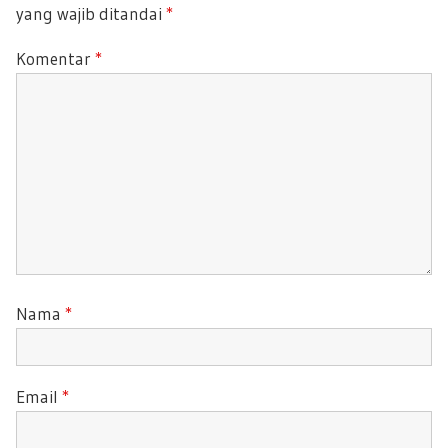
yang wajib ditandai
*
S
O
T
S
Komentar
*
:
T
:
Nama
*
Email
*