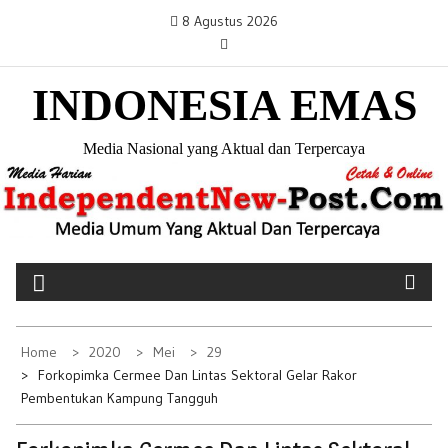
S
8 Agustus 2026
k
i
INDONESIA EMAS
p
t
o
Media Nasional yang Aktual dan Terpercaya
c
o
n
t
e
n
t
Home
2020
Mei
29
Forkopimka Cermee Dan Lintas Sektoral Gelar Rakor
Pembentukan Kampung Tangguh