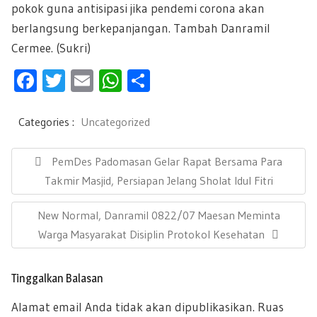
pokok guna antisipasi jika pendemi corona akan
berlangsung berkepanjangan. Tambah Danramil
Cermee. (Sukri)
F
T
E
W
S
ac
wi
m
h
h
e
tt
ail
at
ar
Categories :
Uncategorized
b
er
s
e
N
a
P
PemDes Padomasan Gelar Rapat Bersama Para
oo
A
v
R
Takmir Masjid, Persiapan Jelang Sholat Idul Fitri
k
p
i
E
g
p
N
New Normal, Danramil 0822/07 Maesan Meminta
a
V
s
E
Warga Masyarakat Disiplin Protokol Kesehatan
I
i
X
O
p
T
U
o
Tinggalkan Balasan
P
s
S
Alamat email Anda tidak akan dipublikasikan.
Ruas
O
P