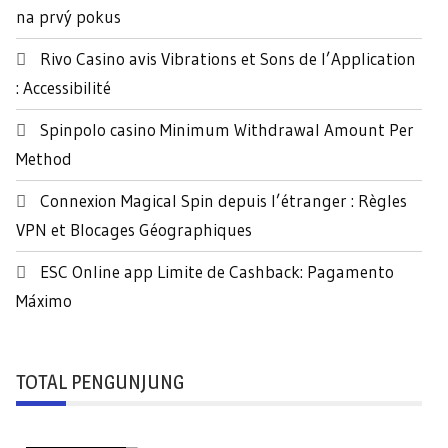
t
na prvý pokus
u
k
Rivo Casino avis Vibrations et Sons de l’Application
:
: Accessibilité
Spinpolo casino Minimum Withdrawal Amount Per
Method
Connexion Magical Spin depuis l’étranger : Règles
VPN et Blocages Géographiques
ESC Online app Limite de Cashback: Pagamento
Máximo
TOTAL PENGUNJUNG