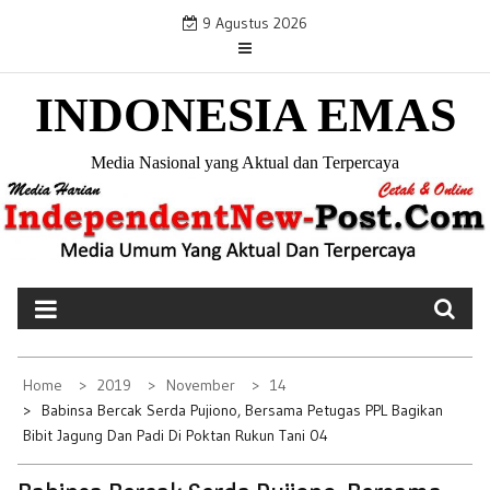
S
9 Agustus 2026
k
i
INDONESIA EMAS
p
t
o
Media Nasional yang Aktual dan Terpercaya
c
o
n
t
e
n
t
Home
2019
November
14
Babinsa Bercak Serda Pujiono, Bersama Petugas PPL Bagikan
Bibit Jagung Dan Padi Di Poktan Rukun Tani 04