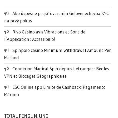
u
n
Ako úspešne prejsť overením Gelovenechtyba KYC
t
na prvý pokus
u
k
Rivo Casino avis Vibrations et Sons de
:
l’Application : Accessibilité
Spinpolo casino Minimum Withdrawal Amount Per
Method
Connexion Magical Spin depuis l’étranger : Règles
VPN et Blocages Géographiques
ESC Online app Limite de Cashback: Pagamento
Máximo
TOTAL PENGUNJUNG