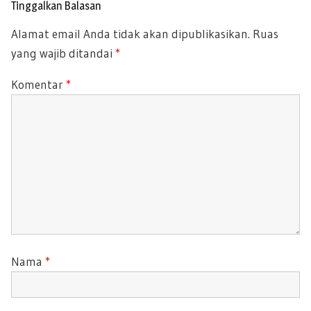
U
o
Tinggalkan Balasan
P
s
S
Alamat email Anda tidak akan dipublikasikan.
Ruas
O
P
yang wajib ditandai
*
S
O
T
S
Komentar
*
:
T
:
Nama
*