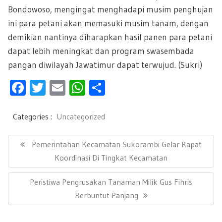
Bondowoso, mengingat menghadapi musim penghujan
ini para petani akan memasuki musim tanam, dengan
demikian nantinya diharapkan hasil panen para petani
dapat lebih meningkat dan program swasembada
pangan diwilayah Jawatimur dapat terwujud. (Sukri)
F
T
E
W
S
ac
wi
m
h
h
e
tt
ail
at
ar
Categories :
Uncategorized
b
er
s
e
N
a
P
Pemerintahan Kecamatan Sukorambi Gelar Rapat
oo
A
v
R
Koordinasi Di Tingkat Kecamatan
k
p
i
E
g
p
N
Peristiwa Pengrusakan Tanaman Milik Gus Fihris
a
V
s
E
Berbuntut Panjang
I
i
X
O
p
T