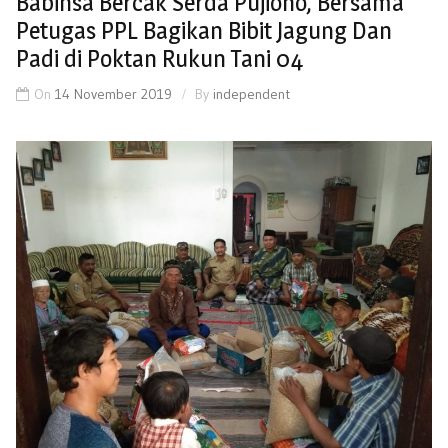
Babinsa Bercak Serda Pujiono, Bersama
Petugas PPL Bagikan Bibit Jagung Dan
Padi di Poktan Rukun Tani 04
On
14 November 2019
By
independent