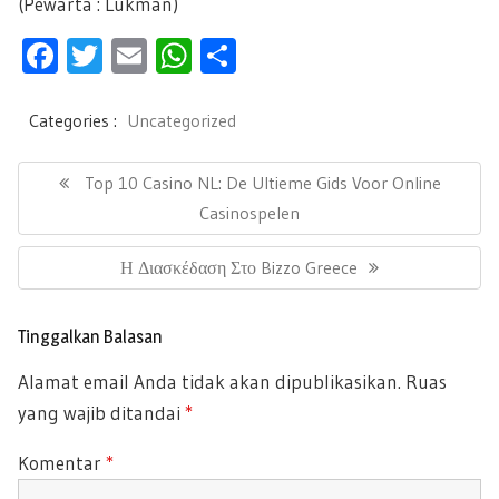
(Pewarta : Lukman)
F
T
E
W
S
ac
wi
m
h
h
e
tt
ail
at
ar
Categories :
Uncategorized
b
er
s
e
N
a
P
Top 10 Casino NL: De Ultieme Gids Voor Online
oo
A
v
R
Casinospelen
k
p
i
E
g
p
N
Η Διασκέδαση Στο Bizzo Greece
a
V
s
E
I
i
X
O
Tinggalkan Balasan
p
T
U
o
Alamat email Anda tidak akan dipublikasikan.
Ruas
P
s
S
yang wajib ditandai
*
O
P
S
O
Komentar
*
T
S