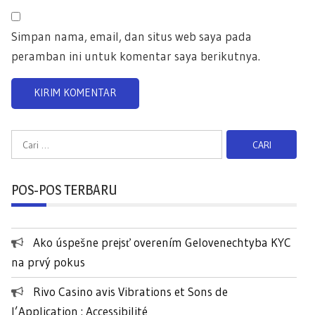
Simpan nama, email, dan situs web saya pada
peramban ini untuk komentar saya berikutnya.
C
a
r
POS-POS TERBARU
i
u
n
Ako úspešne prejsť overením Gelovenechtyba KYC
t
na prvý pokus
u
k
Rivo Casino avis Vibrations et Sons de
:
l’Application : Accessibilité