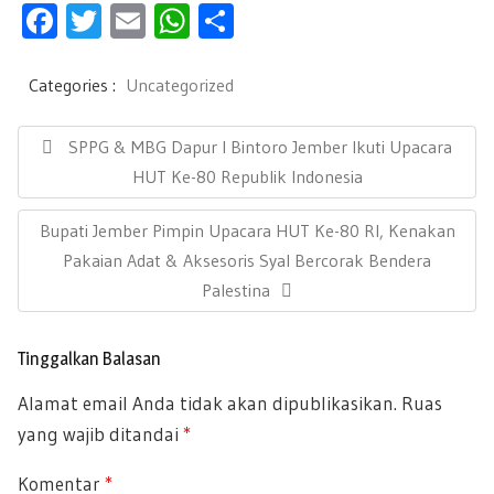
F
T
E
W
S
ac
wi
m
h
h
e
tt
ail
at
ar
Categories :
Uncategorized
b
er
s
e
N
a
P
SPPG & MBG Dapur I Bintoro Jember Ikuti Upacara
oo
A
v
R
HUT Ke-80 Republik Indonesia
k
p
i
E
g
p
N
Bupati Jember Pimpin Upacara HUT Ke-80 RI, Kenakan
a
V
s
E
Pakaian Adat & Aksesoris Syal Bercorak Bendera
I
i
X
Palestina
O
p
T
U
o
P
s
S
Tinggalkan Balasan
O
P
Alamat email Anda tidak akan dipublikasikan.
Ruas
S
O
yang wajib ditandai
*
T
S
:
T
Komentar
*