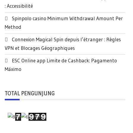
:
: Accessibilité
Spinpolo casino Minimum Withdrawal Amount Per
Method
Connexion Magical Spin depuis l’étranger : Règles
VPN et Blocages Géographiques
ESC Online app Limite de Cashback: Pagamento
Máximo
TOTAL PENGUNJUNG