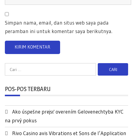
Simpan nama, email, dan situs web saya pada
peramban ini untuk komentar saya berikutnya.
C
a
r
POS-POS TERBARU
i
u
n
Ako úspešne prejsť overením Gelovenechtyba KYC
t
na prvý pokus
u
k
Rivo Casino avis Vibrations et Sons de l’Application