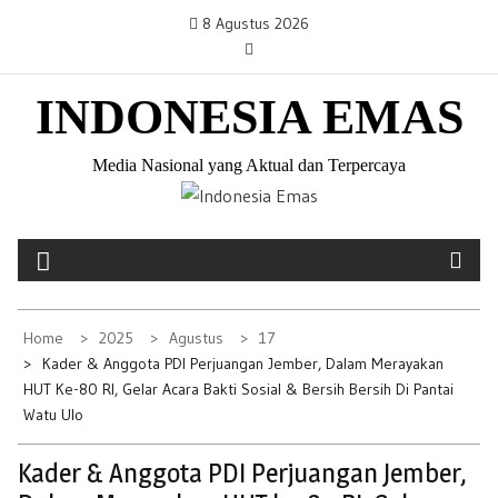
S
8 Agustus 2026
k
i
INDONESIA EMAS
p
t
o
Media Nasional yang Aktual dan Terpercaya
c
o
n
t
e
Home
2025
Agustus
17
n
Kader & Anggota PDI Perjuangan Jember, Dalam Merayakan
t
HUT Ke-80 RI, Gelar Acara Bakti Sosial & Bersih Bersih Di Pantai
Watu Ulo
Kader & Anggota PDI Perjuangan Jember,