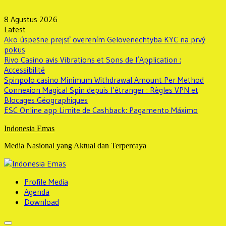
Skip
to
8 Agustus 2026
content
Latest
Ako úspešne prejsť overením Gelovenechtyba KYC na prvý
pokus
Rivo Casino avis Vibrations et Sons de l’Application :
Accessibilité
Spinpolo casino Minimum Withdrawal Amount Per Method
Connexion Magical Spin depuis l’étranger : Règles VPN et
Blocages Géographiques
ESC Online app Limite de Cashback: Pagamento Máximo
Indonesia Emas
Media Nasional yang Aktual dan Terpercaya
Profile Media
Agenda
Download