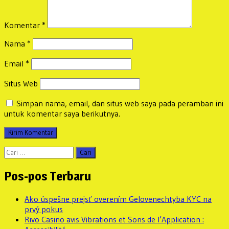
Komentar
*
Nama
*
Email
*
Situs Web
Simpan nama, email, dan situs web saya pada peramban ini
untuk komentar saya berikutnya.
Cari
untuk:
Pos-pos Terbaru
Ako úspešne prejsť overením Gelovenechtyba KYC na
prvý pokus
Rivo Casino avis Vibrations et Sons de l’Application :