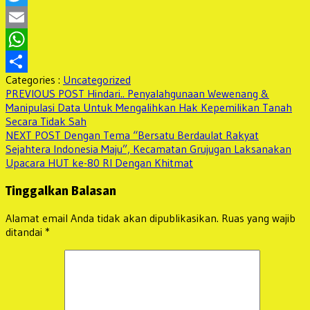
Twitter
Email
WhatsApp
Categories :
Uncategorized
Share
Navigasi
Previous
PREVIOUS POST
Hindari.. Penyalahgunaan Wewenang &
post:
Manipulasi Data Untuk Mengalihkan Hak Kepemilikan Tanah
pos
Secara Tidak Sah
Next
NEXT POST
Dengan Tema “Bersatu Berdaulat Rakyat
post:
Sejahtera Indonesia Maju”, Kecamatan Grujugan Laksanakan
Upacara HUT ke-80 RI Dengan Khitmat
Tinggalkan Balasan
Alamat email Anda tidak akan dipublikasikan.
Ruas yang wajib
ditandai
*