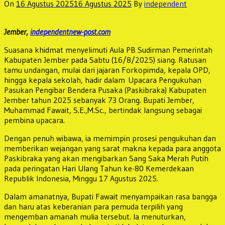
On
16 Agustus 2025
16 Agustus 2025
By
independent
Jember,
independentnew-post.com
Suasana khidmat menyelimuti Aula PB Sudirman Pemerintah
Kabupaten Jember pada Sabtu (16/8/2025) siang. Ratusan
tamu undangan, mulai dari jajaran Forkopimda, kepala OPD,
hingga kepala sekolah, hadir dalam Upacara Pengukuhan
Pasukan Pengibar Bendera Pusaka (Paskibraka) Kabupaten
Jember tahun 2025 sebanyak 73 Orang. Bupati Jember,
Muhammad Fawait, S.E.,M.Sc., bertindak langsung sebagai
pembina upacara.
Dengan penuh wibawa, ia memimpin prosesi pengukuhan dan
memberikan wejangan yang sarat makna kepada para anggota
Paskibraka yang akan mengibarkan Sang Saka Merah Putih
pada peringatan Hari Ulang Tahun ke-80 Kemerdekaan
Republik Indonesia, Minggu 17 Agustus 2025.
Dalam amanatnya, Bupati Fawait menyampaikan rasa bangga
dan haru atas keberanian para pemuda terpilih yang
mengemban amanah mulia tersebut. Ia menuturkan,