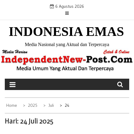
S
6 Agustus 2026
k
i
p
INDONESIA EMAS
t
o
c
Media Nasional yang Aktual dan Terpercaya
o
n
t
e
n
t
Home
2025
Juli
24
Hari:
24 Juli 2025