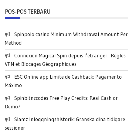
k
p
r
POS-POS TERBARU
i
p
u
n
t
Spinpolo casino Minimum Withdrawal Amount Per
u
Method
k
:
Connexion Magical Spin depuis l’étranger : Règles
VPN et Blocages Géographiques
ESC Online app Limite de Cashback: Pagamento
Máximo
Spinbitnzcodes Free Play Credits: Real Cash or
Demo?
Slamz Inloggningshistorik: Granska dina tidigare
sessioner