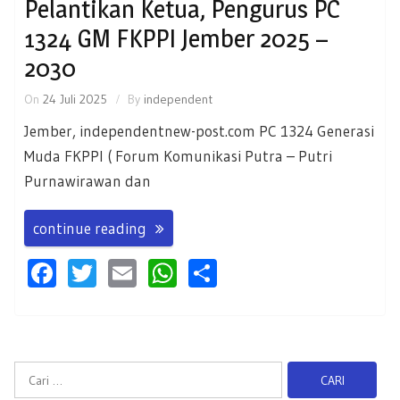
Pelantikan Ketua, Pengurus PC
1324 GM FKPPI Jember 2025 –
2030
On
24 Juli 2025
By
independent
Jember, independentnew-post.com PC 1324 Generasi
Muda FKPPI ( Forum Komunikasi Putra – Putri
Purnawirawan dan
continue reading
F
T
E
W
S
ac
wi
m
h
h
e
tt
ail
at
ar
b
er
s
e
C
oo
A
a