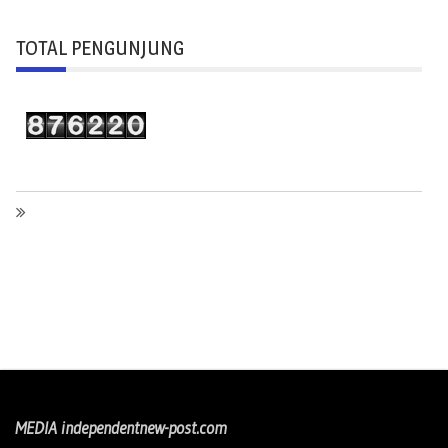
TOTAL PENGUNJUNG
MEDIA independentnew-post.com