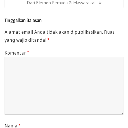
s
E
Dari Elemen Pemuda & Masyarakat
I
i
X
O
p
T
U
o
Tinggalkan Balasan
P
s
S
Alamat email Anda tidak akan dipublikasikan.
Ruas
O
P
yang wajib ditandai
*
S
O
T
S
Komentar
*
:
T
:
Nama
*