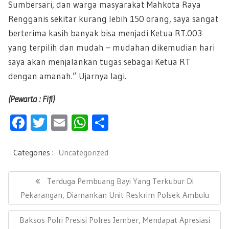
Sumbersari, dan warga masyarakat Mahkota Raya
Rengganis sekitar kurang lebih 150 orang, saya sangat
berterima kasih banyak bisa menjadi Ketua RT.003
yang terpilih dan mudah – mudahan dikemudian hari
saya akan menjalankan tugas sebagai Ketua RT
dengan amanah.” Ujarnya lagi.
(Pewarta : Fifi)
F
T
E
W
S
ac
wi
m
h
h
e
tt
ail
at
ar
Categories :
Uncategorized
b
er
s
e
N
a
P
Terduga Pembuang Bayi Yang Terkubur Di
oo
A
v
R
Pekarangan, Diamankan Unit Reskrim Polsek Ambulu
k
p
i
E
g
p
N
Baksos Polri Presisi Polres Jember, Mendapat Apresiasi
a
V