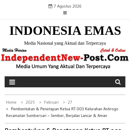
S
7 Agustus 2026
k
i
INDONESIA EMAS
p
t
o
Media Nasional yang Aktual dan Terpercaya
c
o
n
t
e
n
t
Home
2025
Februari
27
Pembentukan & Penetapan Ketua RT.003 Kelurahan Antirogo
Kecamatan Sumbersari – Jember, Berjalan Lancar & Aman