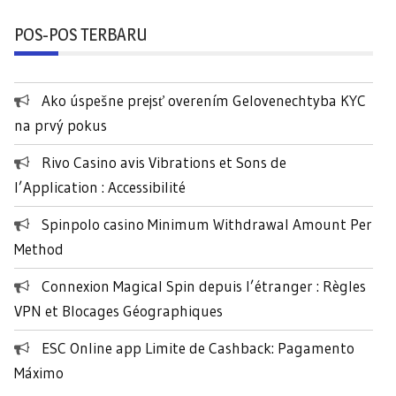
r
POS-POS TERBARU
i
u
n
Ako úspešne prejsť overením Gelovenechtyba KYC
t
na prvý pokus
u
k
Rivo Casino avis Vibrations et Sons de
:
l’Application : Accessibilité
Spinpolo casino Minimum Withdrawal Amount Per
Method
Connexion Magical Spin depuis l’étranger : Règles
VPN et Blocages Géographiques
ESC Online app Limite de Cashback: Pagamento
Máximo