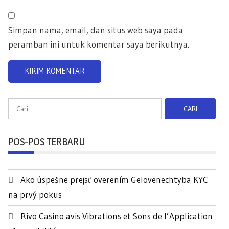
Simpan nama, email, dan situs web saya pada
peramban ini untuk komentar saya berikutnya.
C
a
r
POS-POS TERBARU
i
u
n
Ako úspešne prejsť overením Gelovenechtyba KYC
t
na prvý pokus
u
k
Rivo Casino avis Vibrations et Sons de l’Application
: