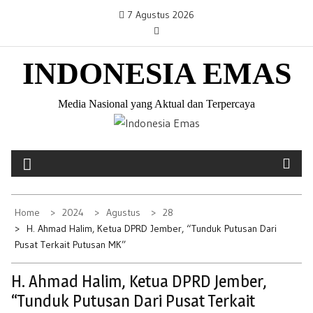
S
7 Agustus 2026
k
i
INDONESIA EMAS
p
t
o
Media Nasional yang Aktual dan Terpercaya
c
o
n
t
e
Home
2024
Agustus
28
n
H. Ahmad Halim, Ketua DPRD Jember, “Tunduk Putusan Dari
t
Pusat Terkait Putusan MK”
H. Ahmad Halim, Ketua DPRD Jember,
“Tunduk Putusan Dari Pusat Terkait