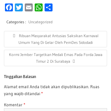
F
T
E
W
S
ac
wi
m
h
h
e
tt
ail
at
ar
Categories :
Uncategorized
b
er
s
e
N
a
P
Ribuan Masyarakat Antusias Saksikan Karnaval
oo
A
v
R
Umum Yang Di Gelar Oleh PemDes Sidodadi
k
p
i
E
g
p
N
Kormi Jember Targetkan Medali Emas Pada Forda Jawa
a
V
s
E
Timur 2 Di Surabaya
I
i
X
O
p
T
U
o
Tinggalkan Balasan
P
s
S
Alamat email Anda tidak akan dipublikasikan.
Ruas
O
P
yang wajib ditandai
*
S
O
T
S
Komentar
*
:
T