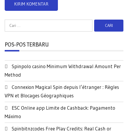
C
a
r
POS-POS TERBARU
i
u
n
Spinpolo casino Minimum Withdrawal Amount Per
t
Method
u
k
Connexion Magical Spin depuis l’étranger : Règles
:
VPN et Blocages Géographiques
ESC Online app Limite de Cashback: Pagamento
Máximo
Spinbitnzcodes Free Play Credits: Real Cash or