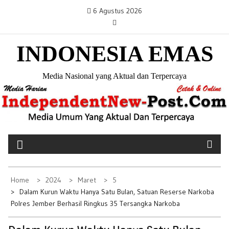
S
6 Agustus 2026
k
i
INDONESIA EMAS
p
t
o
Media Nasional yang Aktual dan Terpercaya
c
o
n
t
e
n
t
Home
2024
Maret
5
Dalam Kurun Waktu Hanya Satu Bulan, Satuan Reserse Narkoba
Polres Jember Berhasil Ringkus 35 Tersangka Narkoba