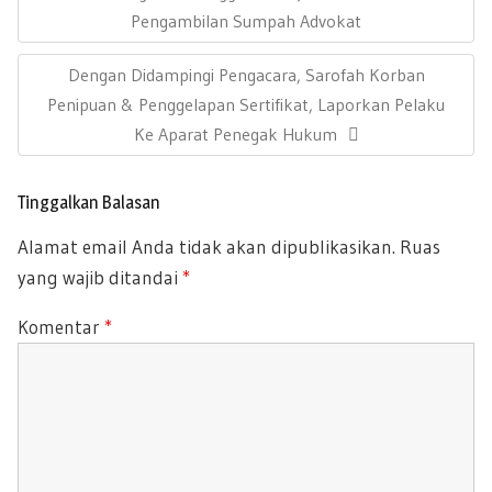
oo
A
v
R
Pengambilan Sumpah Advokat
k
p
i
E
g
p
N
Dengan Didampingi Pengacara, Sarofah Korban
a
V
s
E
Penipuan & Penggelapan Sertifikat, Laporkan Pelaku
I
i
X
Ke Aparat Penegak Hukum
O
p
T
U
o
P
s
S
Tinggalkan Balasan
O
P
Alamat email Anda tidak akan dipublikasikan.
Ruas
S
O
yang wajib ditandai
*
T
S
:
T
Komentar
*
: