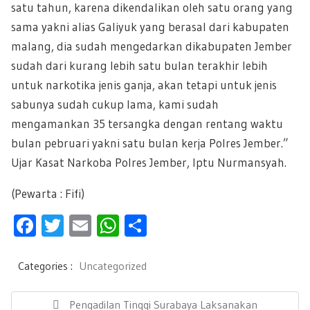
satu tahun, karena dikendalikan oleh satu orang yang
sama yakni alias Galiyuk yang berasal dari kabupaten
malang, dia sudah mengedarkan dikabupaten Jember
sudah dari kurang lebih satu bulan terakhir lebih
untuk narkotika jenis ganja, akan tetapi untuk jenis
sabunya sudah cukup lama, kami sudah
mengamankan 35 tersangka dengan rentang waktu
bulan pebruari yakni satu bulan kerja Polres Jember.”
Ujar Kasat Narkoba Polres Jember, Iptu Nurmansyah.
(Pewarta : Fifi)
F
T
E
W
S
ac
wi
m
h
h
e
tt
ail
at
ar
Categories :
Uncategorized
b
er
s
e
N
a
P
Pengadilan Tinggi Surabaya Laksanakan