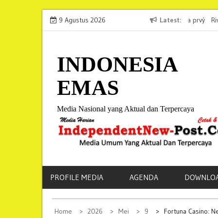
S
ximo
Ako úspešne prejsť overením Gelovenechtyba KYC na prvý
9 Agustus 2026
Latest
Rivo 
k
pokus
Acces
i
p
INDONESIA
t
EMAS
o
c
o
Media Nasional yang Aktual dan Terpercaya
n
t
e
n
t
PROFILE MEDIA
AGENDA
DOWNLO
Home
2026
Mei
9
Fortuna Casino: N