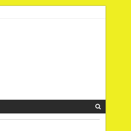
Minimum Withdrawal Amount Per Method
Connexion Magical Spin depuis l
Blocages Géographiques