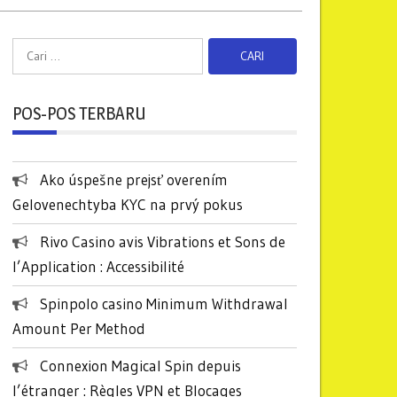
C
a
r
POS-POS TERBARU
i
u
n
Ako úspešne prejsť overením
t
Gelovenechtyba KYC na prvý pokus
u
k
Rivo Casino avis Vibrations et Sons de
:
l’Application : Accessibilité
Spinpolo casino Minimum Withdrawal
Amount Per Method
Connexion Magical Spin depuis
l’étranger : Règles VPN et Blocages