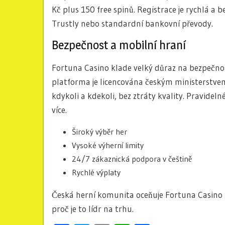
Kč plus 150 free spinů. Registrace je rychlá 
Trustly nebo standardní bankovní převody.
Bezpečnost a mobilní hraní
Fortuna Casino klade velký důraz na bezpečno
platforma je licencována českým ministerstvem
kdykoli a kdekoli, bez ztráty kvality. Pravidelné
více.
Široký výběr her
Vysoké výherní limity
24/7 zákaznická podpora v češtině
Rychlé výplaty
Česká herní komunita oceňuje Fortuna Casino pr
proč je to lídr na trhu.