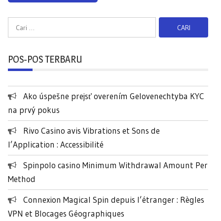
C
a
r
POS-POS TERBARU
i
u
n
Ako úspešne prejsť overením Gelovenechtyba KYC
t
na prvý pokus
u
k
Rivo Casino avis Vibrations et Sons de
:
l’Application : Accessibilité
Spinpolo casino Minimum Withdrawal Amount Per
Method
Connexion Magical Spin depuis l’étranger : Règles
VPN et Blocages Géographiques