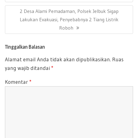
p
a
V
s
N
2 Desa Alami Pemadaman, Polsek Jelbuk Sigap
I
i
E
Lakukan Evakuasi, Penyebabnya 2 Tiang Listrik
O
p
X
Roboh
U
o
T
s
S
P
P
Tinggalkan Balasan
O
O
Alamat email Anda tidak akan dipublikasikan.
Ruas
S
S
yang wajib ditandai
*
T
T
:
:
Komentar
*