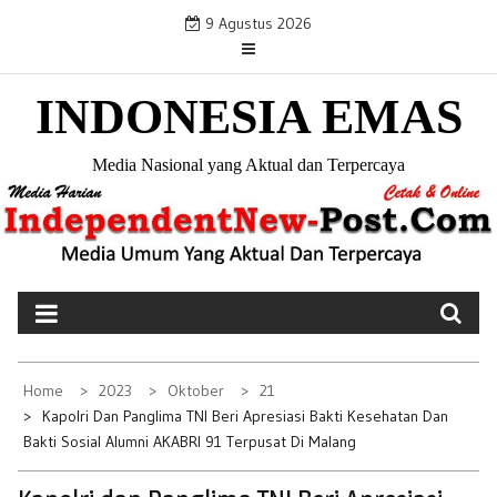
S
9 Agustus 2026
k
i
INDONESIA EMAS
p
t
o
Media Nasional yang Aktual dan Terpercaya
c
o
n
t
e
n
t
Home
2023
Oktober
21
Kapolri Dan Panglima TNI Beri Apresiasi Bakti Kesehatan Dan
Bakti Sosial Alumni AKABRI 91 Terpusat Di Malang