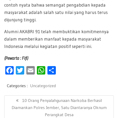
contoh nyata bahwa semangat pengabdian kepada
masyarakat adalah salah satu nilai yang harus terus
dijunjung tinggi.
Alumni AKABRI 91 telah membuktikan komitmennya
dalam memberikan manfaat kepada masyarakat
Indonesia melalui kegiatan positif seperti ini.
(Pewarta : Fifi)
F
T
E
W
S
ac
wi
m
h
h
e
tt
ail
at
ar
Categories :
Uncategorized
b
er
s
e
N
a
P
10 Orang Penyalahgunaan Narkoba Berhasil
oo
A
v
R
Diamankan Polres Jember, Satu Diantaranya Oknum
k
p
i
E
Perangkat Desa
g