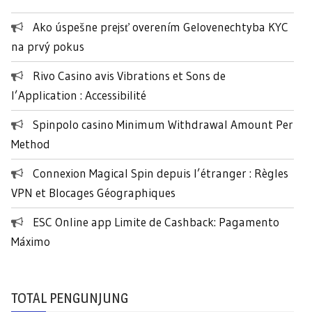
n
Ako úspešne prejsť overením Gelovenechtyba KYC
t
na prvý pokus
u
k
Rivo Casino avis Vibrations et Sons de
:
l’Application : Accessibilité
Spinpolo casino Minimum Withdrawal Amount Per
Method
Connexion Magical Spin depuis l’étranger : Règles
VPN et Blocages Géographiques
ESC Online app Limite de Cashback: Pagamento
Máximo
TOTAL PENGUNJUNG