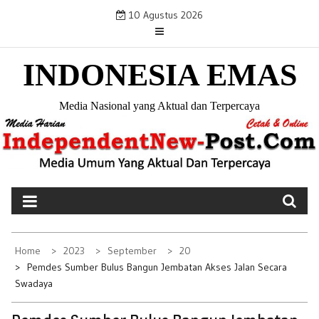
S
10 Agustus 2026
k
i
INDONESIA EMAS
p
t
o
Media Nasional yang Aktual dan Terpercaya
c
o
n
t
e
n
t
Home
2023
September
20
Pemdes Sumber Bulus Bangun Jembatan Akses Jalan Secara
Swadaya