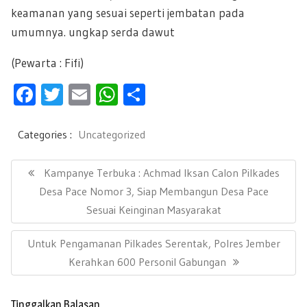
keamanan yang sesuai seperti jembatan pada
umumnya. ungkap serda dawut
(Pewarta : Fifi)
F
T
E
W
S
ac
wi
m
h
h
e
tt
ail
at
ar
Categories :
Uncategorized
b
er
s
e
N
a
P
Kampanye Terbuka : Achmad Iksan Calon Pilkades
oo
A
v
R
Desa Pace Nomor 3, Siap Membangun Desa Pace
k
p
i
E
Sesuai Keinginan Masyarakat
g
p
a
V
s
N
Untuk Pengamanan Pilkades Serentak, Polres Jember
I
i
E
Kerahkan 600 Personil Gabungan
O
p
X
U
o
T
s
S
Tinggalkan Balasan