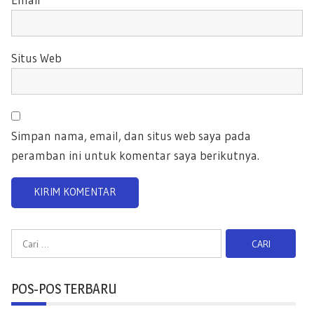
Situs Web
Simpan nama, email, dan situs web saya pada
peramban ini untuk komentar saya berikutnya.
C
a
r
POS-POS TERBARU
i
u