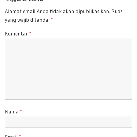
P
P
Alamat email Anda tidak akan dipublikasikan.
Ruas
O
O
yang wajib ditandai
*
S
S
T
T
Komentar
*
:
:
Nama
*
Email
*