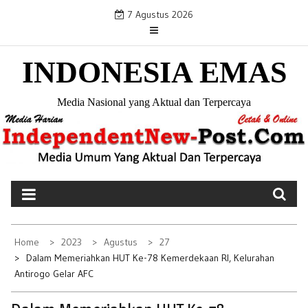
S
7 Agustus 2026
k
i
INDONESIA EMAS
p
t
o
Media Nasional yang Aktual dan Terpercaya
c
o
n
t
e
n
t
Home
2023
Agustus
27
Dalam Memeriahkan HUT Ke-78 Kemerdekaan RI, Kelurahan
Antirogo Gelar AFC