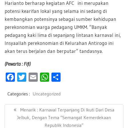
Harianto berharap kegiatan AFC ini merupakan
potensi kearifan lokal yang selama ini sedang di
kembangkan potensinya sebagai sumber kehidupan
perekonomian warga pedagang UMKM. “Banyak
pedagang kaki lima di sepanjang lintasan karnaval ini,
Insyaallah perekonomian di Kelurahan Antirogo ini
akan terus berjalan dan berputar” tandasnya.
(Pewarta : Fifi)
F
T
E
W
S
ac
wi
m
h
h
e
tt
ail
at
ar
Categories :
Uncategorized
b
er
s
e
N
a
P
Menarik : Karnaval Terpanjang Di Ikuti Dari Desa
oo
A
v
R
Jelbuk, Dengan Tema “Semangat Kemerdekaan
k
p
i
E
Republik Indonesia”
g