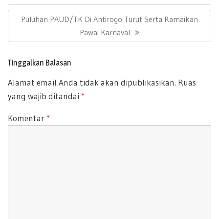
p
a
V
s
N
Puluhan PAUD/TK Di Antirogo Turut Serta Ramaikan
I
i
E
Pawai Karnaval
O
p
X
U
o
T
s
S
Tinggalkan Balasan
P
P
Alamat email Anda tidak akan dipublikasikan.
Ruas
O
O
yang wajib ditandai
*
S
S
T
T
Komentar
*
:
: