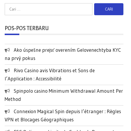
C
a
r
POS-POS TERBARU
i
u
n
Ako úspešne prejsť overením Gelovenechtyba KYC
t
na prvý pokus
u
k
Rivo Casino avis Vibrations et Sons de
:
l’Application : Accessibilité
Spinpolo casino Minimum Withdrawal Amount Per
Method
Connexion Magical Spin depuis l’étranger : Règles
VPN et Blocages Géographiques