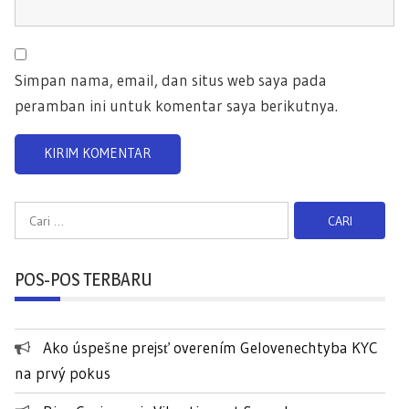
Simpan nama, email, dan situs web saya pada
peramban ini untuk komentar saya berikutnya.
C
a
r
POS-POS TERBARU
i
u
n
Ako úspešne prejsť overením Gelovenechtyba KYC
t
na prvý pokus
u