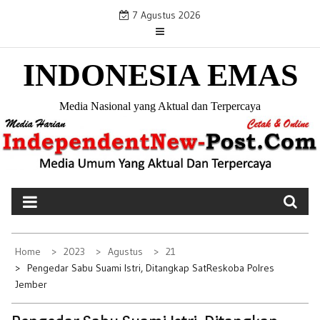
S
7 Agustus 2026
k
i
INDONESIA EMAS
p
t
o
Media Nasional yang Aktual dan Terpercaya
c
o
n
t
e
n
t
Home
2023
Agustus
21
Pengedar Sabu Suami Istri, Ditangkap SatReskoba Polres
Jember