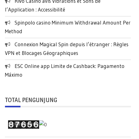
k
Rivo Casino avis Vibrations et Sons de
:
l’Application : Accessibilité
Spinpolo casino Minimum Withdrawal Amount Per
Method
Connexion Magical Spin depuis l’étranger : Règles
VPN et Blocages Géographiques
ESC Online app Limite de Cashback: Pagamento
Máximo
TOTAL PENGUNJUNG