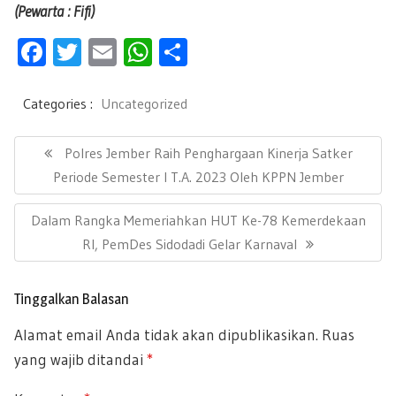
(Pewarta : Fifi)
F
T
E
W
S
ac
wi
m
h
h
e
tt
ail
at
ar
Categories :
Uncategorized
b
er
s
e
N
a
P
Polres Jember Raih Penghargaan Kinerja Satker
oo
A
v
R
Periode Semester I T.A. 2023 Oleh KPPN Jember
k
p
i
E
g
p
N
Dalam Rangka Memeriahkan HUT Ke-78 Kemerdekaan
a
V
s
E
RI, PemDes Sidodadi Gelar Karnaval
I
i
X
O
p
T
U
o
Tinggalkan Balasan
P
s
S
Alamat email Anda tidak akan dipublikasikan.
Ruas
O
P
yang wajib ditandai
*
S
O
T
S