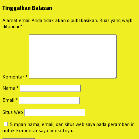
Tinggalkan Balasan
Alamat email Anda tidak akan dipublikasikan.
Ruas yang wajib
ditandai
*
Komentar
*
Nama
*
Email
*
Situs Web
Simpan nama, email, dan situs web saya pada peramban ini
untuk komentar saya berikutnya.