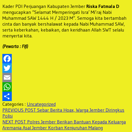
Kader PDI Perjuangan Kabupaten Jember
Riska Fatmala D
mengucapkan “Selamat Memperingati Isra’ Mi’raj Nabi
Muhammad SAW 1444 H / 2023 M”. Semoga kita bertambah
cinta dan banyak bershalawat kepada Nabi Muhammad SAW,
serta keberkahan, kebaikan, dan keridhaan Allah SWT selalu
menyertai kita.
(Pewarta : Fifi)
Facebook
Twitter
Email
WhatsApp
Categories :
Uncategorized
Share
Navigasi
Previous
PREVIOUS POST
Sebar Berita Hoax, Warga Jember Diringkus
post:
Polisi
pos
Next
NEXT POST
Polres Jember Berikan Bantuan Kepada Keluarga
post:
Aremania Asal Jember Korban Kenjuruhan Malang