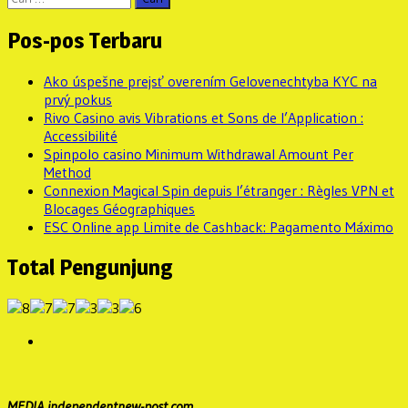
untuk:
Pos-pos Terbaru
Ako úspešne prejsť overením Gelovenechtyba KYC na
prvý pokus
Rivo Casino avis Vibrations et Sons de l’Application :
Accessibilité
Spinpolo casino Minimum Withdrawal Amount Per
Method
Connexion Magical Spin depuis l’étranger : Règles VPN et
Blocages Géographiques
ESC Online app Limite de Cashback: Pagamento Máximo
Total Pengunjung
MEDIA independentnew-post.com