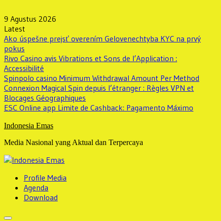
Skip
to
9 Agustus 2026
content
Latest
Ako úspešne prejsť overením Gelovenechtyba KYC na prvý
pokus
Rivo Casino avis Vibrations et Sons de l’Application :
Accessibilité
Spinpolo casino Minimum Withdrawal Amount Per Method
Connexion Magical Spin depuis l’étranger : Règles VPN et
Blocages Géographiques
ESC Online app Limite de Cashback: Pagamento Máximo
Indonesia Emas
Media Nasional yang Aktual dan Terpercaya
Profile Media
Agenda
Download