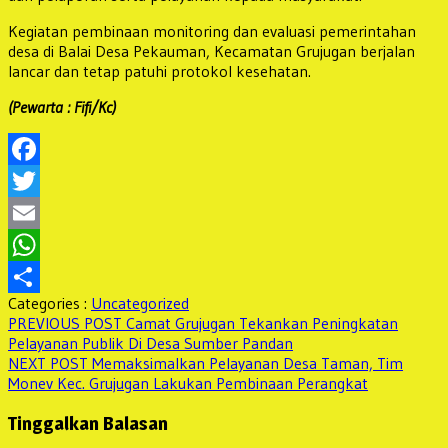
Kegiatan pembinaan monitoring dan evaluasi pemerintahan
desa di Balai Desa Pekauman, Kecamatan Grujugan berjalan
lancar dan tetap patuhi protokol kesehatan.
(Pewarta : Fifi/Kc)
Facebook
Twitter
Email
WhatsApp
Categories :
Uncategorized
Share
Navigasi
Previous
PREVIOUS POST
Camat Grujugan Tekankan Peningkatan
post:
Pelayanan Publik Di Desa Sumber Pandan
pos
Next
NEXT POST
Memaksimalkan Pelayanan Desa Taman, Tim
post:
Monev Kec. Grujugan Lakukan Pembinaan Perangkat
Tinggalkan Balasan