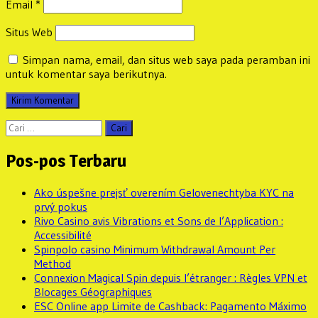
Email
*
Situs Web
Simpan nama, email, dan situs web saya pada peramban ini
untuk komentar saya berikutnya.
Cari
untuk:
Pos-pos Terbaru
Ako úspešne prejsť overením Gelovenechtyba KYC na
prvý pokus
Rivo Casino avis Vibrations et Sons de l’Application :
Accessibilité
Spinpolo casino Minimum Withdrawal Amount Per
Method
Connexion Magical Spin depuis l’étranger : Règles VPN et
Blocages Géographiques
ESC Online app Limite de Cashback: Pagamento Máximo