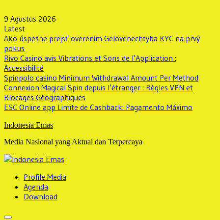
Skip
to
9 Agustus 2026
content
Latest
Ako úspešne prejsť overením Gelovenechtyba KYC na prvý
pokus
Rivo Casino avis Vibrations et Sons de l’Application :
Accessibilité
Spinpolo casino Minimum Withdrawal Amount Per Method
Connexion Magical Spin depuis l’étranger : Règles VPN et
Blocages Géographiques
ESC Online app Limite de Cashback: Pagamento Máximo
Indonesia Emas
Media Nasional yang Aktual dan Terpercaya
Profile Media
Agenda
Download