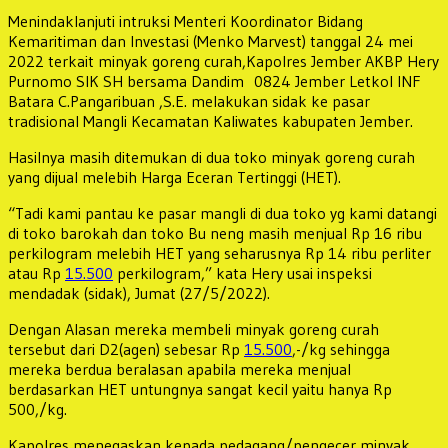
Menindaklanjuti intruksi Menteri Koordinator Bidang
Kemaritiman dan Investasi (Menko Marvest) tanggal 24 mei
2022 terkait minyak goreng curah,Kapolres Jember AKBP Hery
Purnomo SIK SH bersama Dandim 0824 Jember Letkol INF
Batara C.Pangaribuan ,S.E. melakukan sidak ke pasar
tradisional Mangli Kecamatan Kaliwates kabupaten Jember.
Hasilnya masih ditemukan di dua toko minyak goreng curah
yang dijual melebih Harga Eceran Tertinggi (HET).
“Tadi kami pantau ke pasar mangli di dua toko yg kami datangi
di toko barokah dan toko Bu neng masih menjual Rp 16 ribu
perkilogram melebih HET yang seharusnya Rp 14 ribu perliter
atau Rp
15.500
perkilogram,” kata Hery usai inspeksi
mendadak (sidak), Jumat (27/5/2022).
Dengan Alasan mereka membeli minyak goreng curah
tersebut dari D2(agen) sebesar Rp
15.500
,-/kg sehingga
mereka berdua beralasan apabila mereka menjual
berdasarkan HET untungnya sangat kecil yaitu hanya Rp
500,/kg.
Kapolres menegaskan kepada pedagang/pengecer minyak