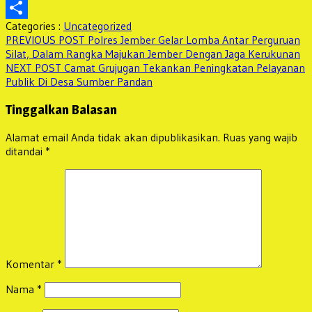
WhatsApp
Categories :
Uncategorized
Share
Navigasi
Previous
PREVIOUS POST
Polres Jember Gelar Lomba Antar Perguruan
post:
Silat, Dalam Rangka Majukan Jember Dengan Jaga Kerukunan
pos
Next
NEXT POST
Camat Grujugan Tekankan Peningkatan Pelayanan
post:
Publik Di Desa Sumber Pandan
Tinggalkan Balasan
Alamat email Anda tidak akan dipublikasikan.
Ruas yang wajib
ditandai
*
Komentar
*
Nama
*