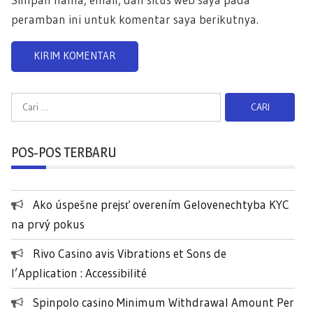
peramban ini untuk komentar saya berikutnya.
C
a
r
POS-POS TERBARU
i
u
n
Ako úspešne prejsť overením Gelovenechtyba KYC
t
na prvý pokus
u
k
Rivo Casino avis Vibrations et Sons de
:
l’Application : Accessibilité
Spinpolo casino Minimum Withdrawal Amount Per