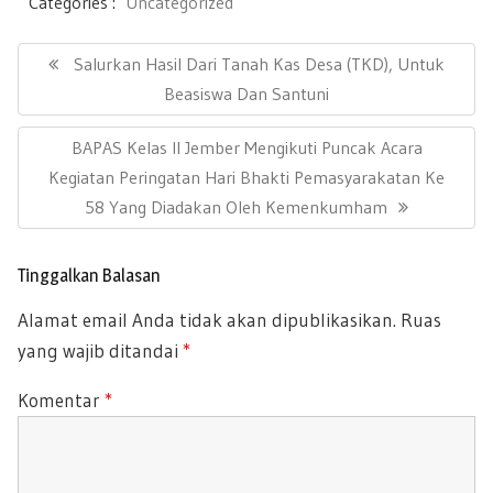
e
tt
ail
at
ar
Categories :
Uncategorized
b
er
s
e
N
a
P
Salurkan Hasil Dari Tanah Kas Desa (TKD), Untuk
oo
A
v
R
Beasiswa Dan Santuni
k
p
i
E
g
p
N
BAPAS Kelas II Jember Mengikuti Puncak Acara
a
V
s
E
Kegiatan Peringatan Hari Bhakti Pemasyarakatan Ke
I
i
X
58 Yang Diadakan Oleh Kemenkumham
O
p
T
U
o
P
s
S
Tinggalkan Balasan
O
P
Alamat email Anda tidak akan dipublikasikan.
Ruas
S
O
yang wajib ditandai
*
T
S
:
T
Komentar
*
: