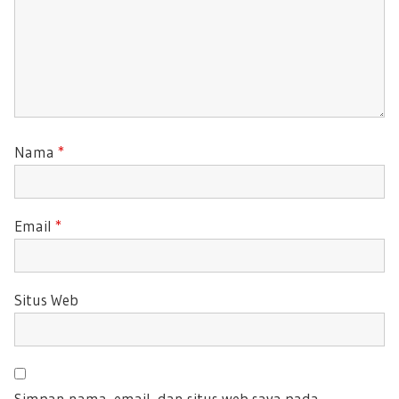
Nama
*
Email
*
Situs Web
Simpan nama, email, dan situs web saya pada