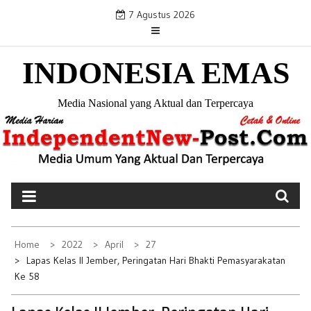
S
7 Agustus 2026
k
i
INDONESIA EMAS
p
t
o
Media Nasional yang Aktual dan Terpercaya
c
o
n
t
e
n
t
Home
2022
April
27
Lapas Kelas II Jember, Peringatan Hari Bhakti Pemasyarakatan
Ke 58