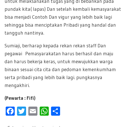
untuk melaksanakan tugas yang di bebankan pada
pundak kita( lapas) Dan setelah kembali kemasyarakat
bisa menjadi Contoh Dan vigur yang lebih baik lagi
sehingga bisa menciptakan Pribadi yang handal dan
tangguh nantinya.
Sumiaji, berharap kepada rekan rekan staff Dan
pegawai Pemasyarakatan harus berhasil dan maju
dan harus bekerja keras, untuk mewujukkan warga
binaan sesuai cita cita dan pedoman kemenkumham
serta pribadi yang lebih baik lagi. pungkasnya
mengakhiri.
(Pewarta : Fifi)
F
T
E
W
S
ac
wi
m
h
h