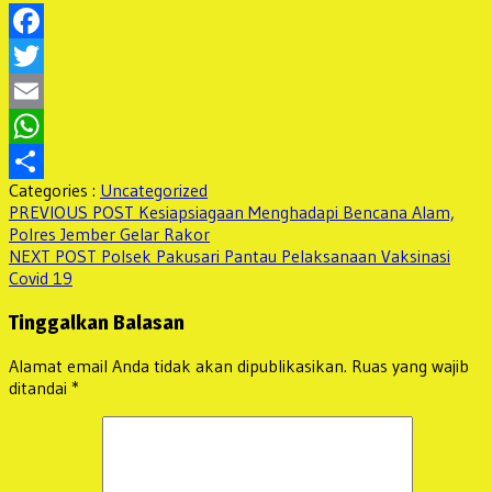
Facebook
Twitter
Email
WhatsApp
Categories :
Uncategorized
Share
Navigasi
Previous
PREVIOUS POST
Kesiapsiagaan Menghadapi Bencana Alam,
post:
Polres Jember Gelar Rakor
pos
Next
NEXT POST
Polsek Pakusari Pantau Pelaksanaan Vaksinasi
post:
Covid 19
Tinggalkan Balasan
Alamat email Anda tidak akan dipublikasikan.
Ruas yang wajib
ditandai
*