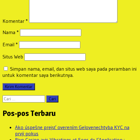
Komentar
*
Nama
*
Email
*
Situs Web
Simpan nama, email, dan situs web saya pada peramban ini
untuk komentar saya berikutnya.
Cari
untuk:
Pos-pos Terbaru
Ako úspešne prejsť overením Gelovenechtyba KYC na
prvý pokus
Rivo Casino avis Vibrations et Sons de l’Application :