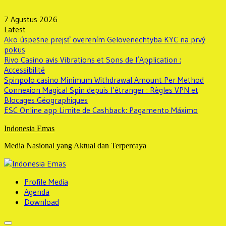
Skip
to
7 Agustus 2026
content
Latest
Ako úspešne prejsť overením Gelovenechtyba KYC na prvý
pokus
Rivo Casino avis Vibrations et Sons de l’Application :
Accessibilité
Spinpolo casino Minimum Withdrawal Amount Per Method
Connexion Magical Spin depuis l’étranger : Règles VPN et
Blocages Géographiques
ESC Online app Limite de Cashback: Pagamento Máximo
Indonesia Emas
Media Nasional yang Aktual dan Terpercaya
Profile Media
Agenda
Download