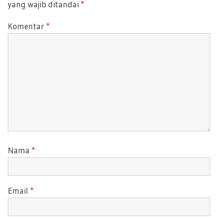
yang wajib ditandai
*
S
O
T
S
Komentar
*
:
T
:
Nama
*
Email
*