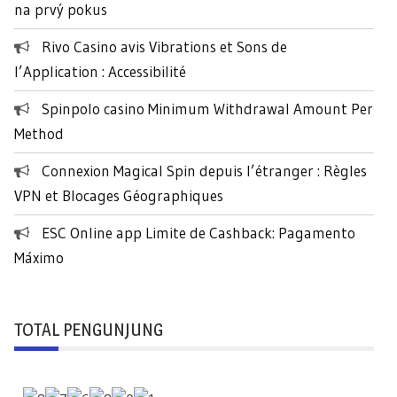
na prvý pokus
u
k
Rivo Casino avis Vibrations et Sons de
:
l’Application : Accessibilité
Spinpolo casino Minimum Withdrawal Amount Per
Method
Connexion Magical Spin depuis l’étranger : Règles
VPN et Blocages Géographiques
ESC Online app Limite de Cashback: Pagamento
Máximo
TOTAL PENGUNJUNG