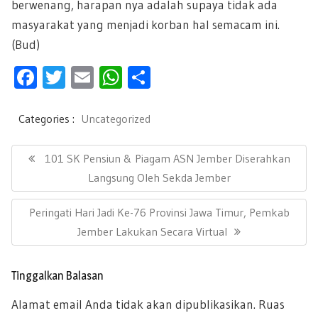
berwenang, harapan nya adalah supaya tidak ada
masyarakat yang menjadi korban hal semacam ini.
(Bud)
F
T
E
W
S
ac
wi
m
h
h
e
tt
ail
at
ar
Categories :
Uncategorized
b
er
s
e
N
a
P
101 SK Pensiun & Piagam ASN Jember Diserahkan
oo
A
v
R
Langsung Oleh Sekda Jember
k
p
i
E
g
p
N
Peringati Hari Jadi Ke-76 Provinsi Jawa Timur, Pemkab
a
V
s
E
Jember Lakukan Secara Virtual
I
i
X
O
p
T
U
o
Tinggalkan Balasan
P
s
S
Alamat email Anda tidak akan dipublikasikan.
Ruas
O
P