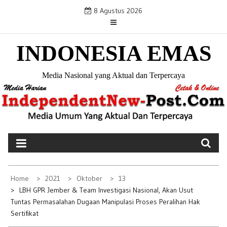
S
8 Agustus 2026
k
i
INDONESIA EMAS
p
t
o
Media Nasional yang Aktual dan Terpercaya
c
o
n
t
e
n
t
Home
2021
Oktober
13
LBH GPR Jember & Team Investigasi Nasional, Akan Usut
Tuntas Permasalahan Dugaan Manipulasi Proses Peralihan Hak
Sertifikat