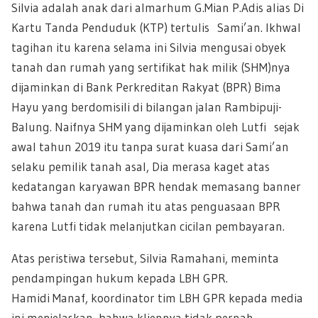
Silvia adalah anak dari almarhum G.Mian P.Adis alias Di
Kartu Tanda Penduduk (KTP) tertulis Sami’an. Ikhwal
tagihan itu karena selama ini Silvia mengusai obyek
tanah dan rumah yang sertifikat hak milik (SHM)nya
dijaminkan di Bank Perkreditan Rakyat (BPR) Bima
Hayu yang berdomisili di bilangan jalan Rambipuji-
Balung. Naifnya SHM yang dijaminkan oleh Lutfi sejak
awal tahun 2019 itu tanpa surat kuasa dari Sami’an
selaku pemilik tanah asal, Dia merasa kaget atas
kedatangan karyawan BPR hendak memasang banner
bahwa tanah dan rumah itu atas penguasaan BPR
karena Lutfi tidak melanjutkan cicilan pembayaran.
Atas peristiwa tersebut, Silvia Ramahani, meminta
pendampingan hukum kepada LBH GPR.
Hamidi Manaf, koordinator tim LBH GPR kepada media
ini menjelaskan, bahwa kliennya tidak pernah