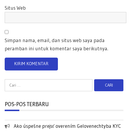
Situs Web
Simpan nama, email, dan situs web saya pada
peramban ini untuk komentar saya berikutnya.
C
a
r
POS-POS TERBARU
i
u
n
Ako úspešne prejsť overením Gelovenechtyba KYC
t