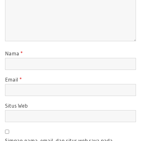
Nama
*
Email
*
Situs Web
Simpan nama, email, dan situs web saya pada