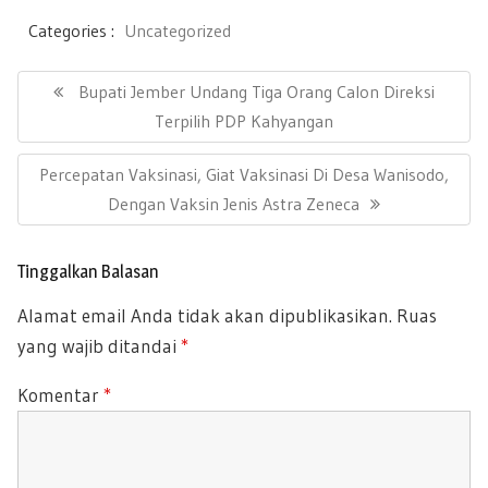
ac
wi
m
h
h
e
tt
ail
at
ar
Categories :
Uncategorized
b
er
s
e
N
a
P
Bupati Jember Undang Tiga Orang Calon Direksi
oo
A
v
R
Terpilih PDP Kahyangan
k
p
i
E
g
p
N
Percepatan Vaksinasi, Giat Vaksinasi Di Desa Wanisodo,
a
V
s
E
Dengan Vaksin Jenis Astra Zeneca
I
i
X
O
p
T
U
o
Tinggalkan Balasan
P
s
S
Alamat email Anda tidak akan dipublikasikan.
Ruas
O
P
yang wajib ditandai
*
S
O
T
S
Komentar
*
:
T
: