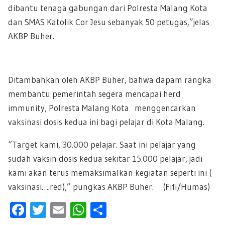
dibantu tenaga gabungan dari Polresta Malang Kota
dan SMAS Katolik Cor Jesu sebanyak 50 petugas,”jelas
AKBP Buher.
Ditambahkan oleh AKBP Buher, bahwa dapam rangka
membantu pemerintah segera mencapai herd
immunity, Polresta Malang Kota menggencarkan
vaksinasi dosis kedua ini bagi pelajar di Kota Malang.
“Target kami,
30.000
pelajar. Saat ini pelajar yang
sudah vaksin dosis kedua sekitar
15.000
pelajar, jadi
kami akan terus memaksimalkan kegiatan seperti ini (
vaksinasi….red),” pungkas AKBP Buher. (Fifi/Humas)
F
T
E
W
S