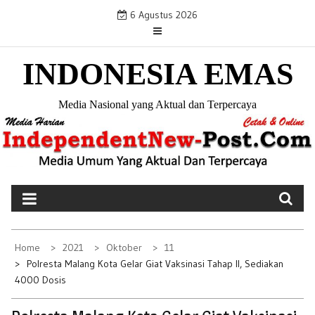
S
6 Agustus 2026
k
i
INDONESIA EMAS
p
t
o
Media Nasional yang Aktual dan Terpercaya
c
o
n
t
e
n
t
Home
2021
Oktober
11
Polresta Malang Kota Gelar Giat Vaksinasi Tahap II, Sediakan
4000 Dosis