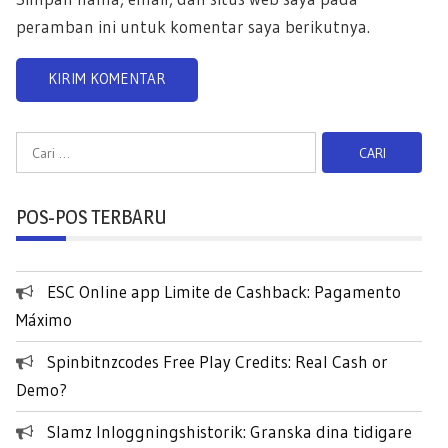
peramban ini untuk komentar saya berikutnya.
C
a
r
POS-POS TERBARU
i
u
n
ESC Online app Limite de Cashback: Pagamento
t
Máximo
u
k
Spinbitnzcodes Free Play Credits: Real Cash or
:
Demo?
Slamz Inloggningshistorik: Granska dina tidigare