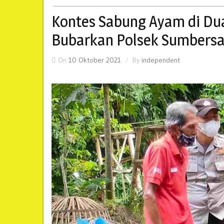
Kontes Sabung Ayam di Dua
Bubarkan Polsek Sumbersa
On
10 Oktober 2021
By
independent