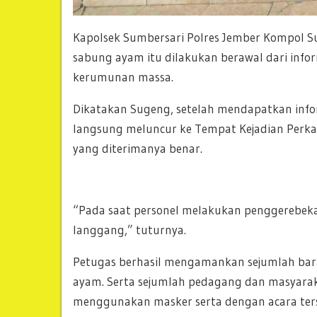
Kapolsek Sumbersari Polres Jember Kompol 
sabung ayam itu dilakukan berawal dari info
kerumunan massa.
Dikatakan Sugeng, setelah mendapatkan info
langsung meluncur ke Tempat Kejadian Perka
yang diterimanya benar.
“Pada saat personel melakukan penggerebek
langgang,” tuturnya.
Petugas berhasil mengamankan sejumlah bara
ayam. Serta sejumlah pedagang dan masyaraka
menggunakan masker serta dengan acara te