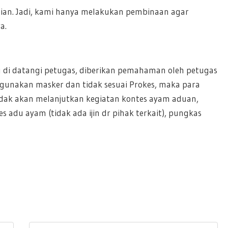
ian. Jadi, kami hanya melakukan pembinaan agar
a.
g di datangi petugas, diberikan pemahaman oleh petugas
unakan masker dan tidak sesuai Prokes, maka para
dak akan melanjutkan kegiatan kontes ayam aduan,
adu ayam (tidak ada ijin dr pihak terkait), pungkas