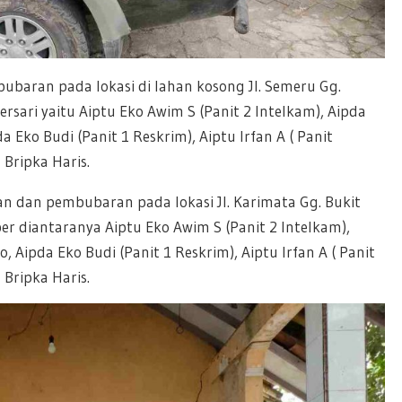
aran pada lokasi di lahan kosong Jl. Semeru Gg.
rsari yaitu Aiptu Eko Awim S (Panit 2 Intelkam), Aipda
a Eko Budi (Panit 1 Reskrim), Aiptu Irfan A ( Panit
Bripka Haris.
dan pembubaran pada lokasi Jl. Karimata Gg. Bukit
r diantaranya Aiptu Eko Awim S (Panit 2 Intelkam),
, Aipda Eko Budi (Panit 1 Reskrim), Aiptu Irfan A ( Panit
Bripka Haris.