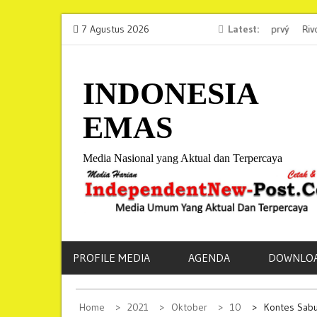
S
Ako úspešne prejsť overením Gelovenechtyba KYC na prvý
7 Agustus 2026
Latest
Rivo Casin
k
pokus
Accessibil
i
p
INDONESIA
t
EMAS
o
c
o
Media Nasional yang Aktual dan Terpercaya
n
t
e
n
t
PROFILE MEDIA
AGENDA
DOWNLO
Home
2021
Oktober
10
Kontes Sabu