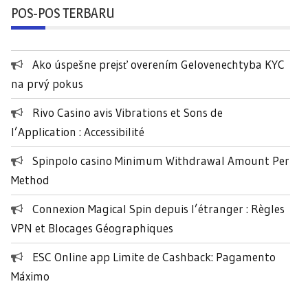
POS-POS TERBARU
i
u
n
Ako úspešne prejsť overením Gelovenechtyba KYC
t
na prvý pokus
u
k
Rivo Casino avis Vibrations et Sons de
:
l’Application : Accessibilité
Spinpolo casino Minimum Withdrawal Amount Per
Method
Connexion Magical Spin depuis l’étranger : Règles
VPN et Blocages Géographiques
ESC Online app Limite de Cashback: Pagamento
Máximo