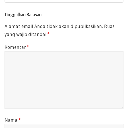
p
X
U
o
T
s
S
Tinggalkan Balasan
P
P
Alamat email Anda tidak akan dipublikasikan.
Ruas
O
O
yang wajib ditandai
*
S
S
T
T
Komentar
*
:
:
Nama
*