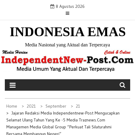
S
8 Agustus 2026
k
i
INDONESIA EMAS
p
t
o
Media Nasional yang Aktual dan Terpercaya
c
o
n
t
e
n
t
Home
2021
September
21
Jajaran Redaksi Media Independentnew-Post Mengucapkan
Selamat Ulang Tahun Yang Ke -5 Media Traznews.com
Managemen Media Global Group “Perkuat Tali Silaturahmi
Bersama Membangun Negeri”