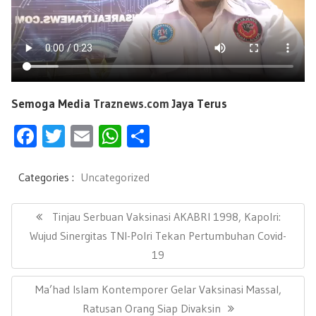
Semoga Media
Traznews.com
Jaya Terus
F
T
E
W
S
ac
wi
m
h
h
e
tt
ail
at
ar
Categories :
Uncategorized
b
er
s
e
N
a
P
Tinjau Serbuan Vaksinasi AKABRI 1998, Kapolri:
oo
A
v
R
Wujud Sinergitas TNI-Polri Tekan Pertumbuhan Covid-
k
p
i
E
19
g
p
a
V
s
N
Ma’had Islam Kontemporer Gelar Vaksinasi Massal,
I
i
E
Ratusan Orang Siap Divaksin
O