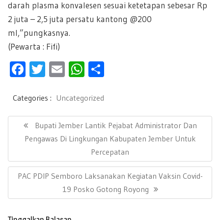
darah plasma konvalesen sesuai ketetapan sebesar Rp
2 juta – 2,5 juta persatu kantong @200
ml,”pungkasnya.
(Pewarta : Fifi)
F
T
E
W
S
ac
wi
m
h
h
e
tt
ail
at
ar
Categories :
Uncategorized
b
er
s
e
N
a
P
Bupati Jember Lantik Pejabat Administrator Dan
oo
A
v
R
Pengawas Di Lingkungan Kabupaten Jember Untuk
k
p
i
E
Percepatan
g
p
a
V
s
N
PAC PDIP Semboro Laksanakan Kegiatan Vaksin Covid-
I
i
E
19 Posko Gotong Royong
O
p
X
U
o
T
s
S
Tinggalkan Balasan