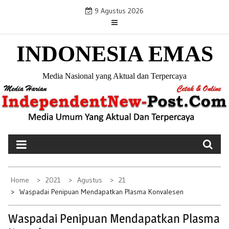
S
9 Agustus 2026
k
i
INDONESIA EMAS
p
t
o
Media Nasional yang Aktual dan Terpercaya
c
o
n
t
e
n
t
Home
2021
Agustus
21
Waspadai Penipuan Mendapatkan Plasma Konvalesen
Waspadai Penipuan Mendapatkan Plasma