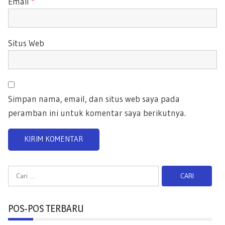
Email
*
Situs Web
Simpan nama, email, dan situs web saya pada
peramban ini untuk komentar saya berikutnya.
C
a
r
POS-POS TERBARU
i