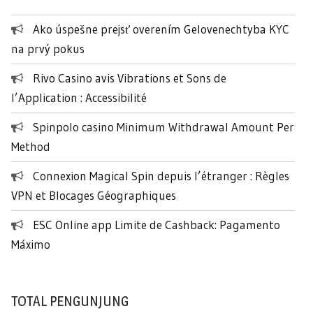
u
n
Ako úspešne prejsť overením Gelovenechtyba KYC
t
na prvý pokus
u
k
Rivo Casino avis Vibrations et Sons de
:
l’Application : Accessibilité
Spinpolo casino Minimum Withdrawal Amount Per
Method
Connexion Magical Spin depuis l’étranger : Règles
VPN et Blocages Géographiques
ESC Online app Limite de Cashback: Pagamento
Máximo
TOTAL PENGUNJUNG