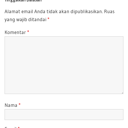
P
P
Alamat email Anda tidak akan dipublikasikan.
Ruas
O
O
yang wajib ditandai
*
S
S
T
T
Komentar
*
:
:
Nama
*