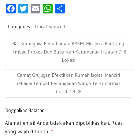
F
T
E
W
S
ac
wi
m
h
h
e
tt
ail
at
ar
Categories :
Uncategorized
b
er
s
e
N
a
P
Kurangnya Pemahaman PPKM, Muspika Pantrang
oo
A
v
R
Himbau Prokes Dan Bubarkan Kerumunan Hajatan Di 6
k
p
i
E
Lokasi
g
p
a
V
s
N
Camat Grujugan Efektifkan Rumah Isolasi Mandiri
I
i
E
Sebagai Tempat Penanganan Warga Terkonfirmasi
O
p
X
Covid- 19
U
o
T
s
S
P
P
Tinggalkan Balasan
O
O
Alamat email Anda tidak akan dipublikasikan.
Ruas
S
S
yang wajib ditandai
*
T
T