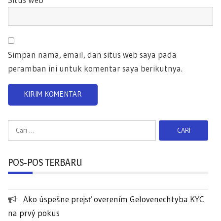
Simpan nama, email, dan situs web saya pada
peramban ini untuk komentar saya berikutnya.
C
a
r
POS-POS TERBARU
i
u
n
Ako úspešne prejsť overením Gelovenechtyba KYC
t
na prvý pokus
u