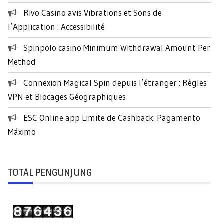
k
Rivo Casino avis Vibrations et Sons de
:
l’Application : Accessibilité
Spinpolo casino Minimum Withdrawal Amount Per
Method
Connexion Magical Spin depuis l’étranger : Règles
VPN et Blocages Géographiques
ESC Online app Limite de Cashback: Pagamento
Máximo
TOTAL PENGUNJUNG