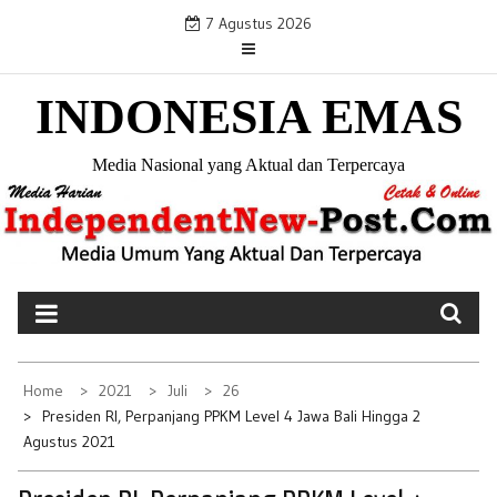
S
7 Agustus 2026
k
i
INDONESIA EMAS
p
t
o
Media Nasional yang Aktual dan Terpercaya
c
o
n
t
e
n
t
Home
2021
Juli
26
Presiden RI, Perpanjang PPKM Level 4 Jawa Bali Hingga 2
Agustus 2021