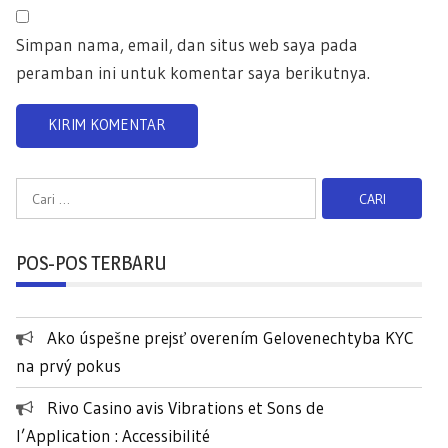
Simpan nama, email, dan situs web saya pada
peramban ini untuk komentar saya berikutnya.
C
a
r
POS-POS TERBARU
i
u
n
Ako úspešne prejsť overením Gelovenechtyba KYC
t
na prvý pokus
u
k
Rivo Casino avis Vibrations et Sons de
:
l’Application : Accessibilité