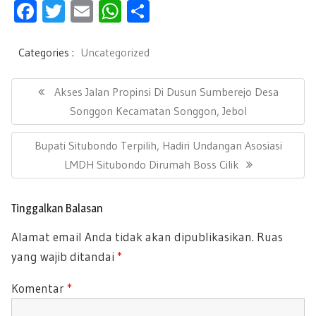
F
T
E
W
S
ac
wi
m
h
h
e
tt
ail
at
ar
Categories :
Uncategorized
b
er
s
e
N
a
P
Akses Jalan Propinsi Di Dusun Sumberejo Desa
oo
A
v
R
Songgon Kecamatan Songgon, Jebol
k
p
i
E
g
p
N
Bupati Situbondo Terpilih, Hadiri Undangan Asosiasi
a
V
s
E
LMDH Situbondo Dirumah Boss Cilik
I
i
X
O
p
T
U
o
Tinggalkan Balasan
P
s
S
Alamat email Anda tidak akan dipublikasikan.
Ruas
O
P
yang wajib ditandai
*
S
O
T
S
Komentar
*
:
T