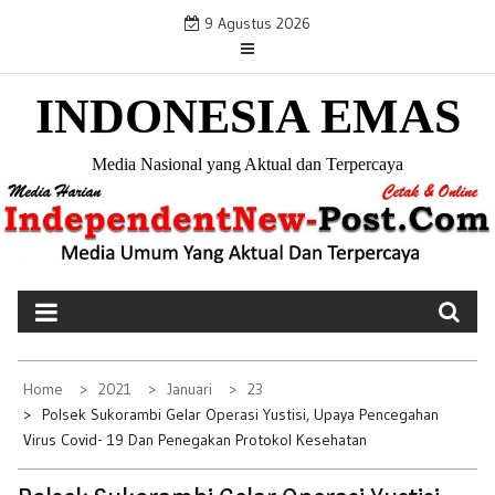
S
9 Agustus 2026
k
i
INDONESIA EMAS
p
t
o
Media Nasional yang Aktual dan Terpercaya
c
o
n
t
e
n
t
Home
2021
Januari
23
Polsek Sukorambi Gelar Operasi Yustisi, Upaya Pencegahan
Virus Covid- 19 Dan Penegakan Protokol Kesehatan