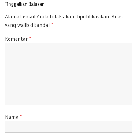
T
U
o
Tinggalkan Balasan
P
s
S
Alamat email Anda tidak akan dipublikasikan.
Ruas
O
P
yang wajib ditandai
*
S
O
T
S
Komentar
*
:
T
:
Nama
*