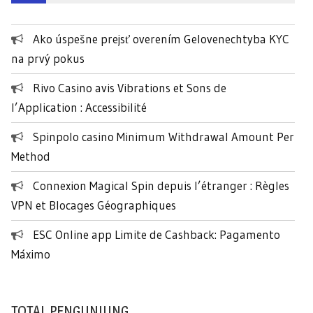
u
n
Ako úspešne prejsť overením Gelovenechtyba KYC
t
na prvý pokus
u
k
Rivo Casino avis Vibrations et Sons de
:
l’Application : Accessibilité
Spinpolo casino Minimum Withdrawal Amount Per
Method
Connexion Magical Spin depuis l’étranger : Règles
VPN et Blocages Géographiques
ESC Online app Limite de Cashback: Pagamento
Máximo
TOTAL PENGUNJUNG