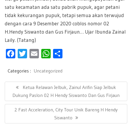
satu kecamatan ada satu pabrik pupuk, agar petani
tidak kekurangan pupuk, tetapi semua akan terwujud
dengan cara 9 Desember 2020 coblos nomor 02
H.Hendy Siswanto dan Gus Firjaun… Ujar Ibunda Zainal
Laily. (Tatang)
F
T
E
W
S
ac
wi
m
h
h
e
tt
ail
at
ar
Categories :
Uncategorized
b
er
s
e
N
a
P
Ketua Relawan Jelbuk, Zainul Arifin Siap Jelbuk
oo
A
v
R
Dukung Paslon 02 H Hendy Siswanto Dan Gus Firjaun
k
p
i
E
g
p
N
2 Fast Acceleration, City Tour Unik Bareng H Hendy
a
V
s
E
Siswanto
I
i
X
O
p