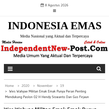
S
8 Agustus 2026
k
i
INDONESIA EMAS
p
t
o
Media Nasional yang Aktual dan Terpercaya
c
o
n
t
e
n
t
Home
2020
November
19
Wes Wahyae Militan Emak Emak Punya Peran Penting
Mendukung Paslon 02 H Hendy Siswanto Dan Gus Firjaun