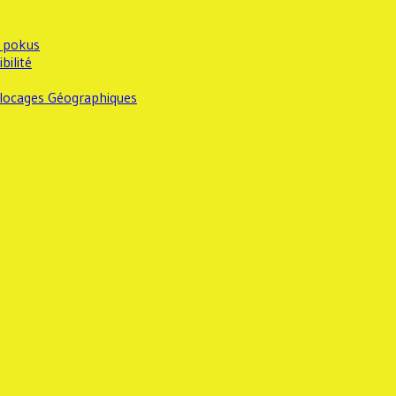
ý pokus
bilité
 Blocages Géographiques