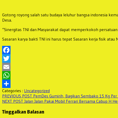
Gotong royong salah satu budaya leluhur bangsa indonesia k
Desa.
“Sinergitas TNI dan Masyarakat dapat memperkokoh persatuan d
Sasaran karya bakti TNI ini harus tepat Sasaran kerja fisik a
Facebook
Twitter
Email
WhatsApp
Categories :
Uncategorized
Share
Navigasi
Previous
PREVIOUS POST
PemDes Gumirih, Bagikan Sembako 15 Kg Per 
Next
post:
NEXT POST
Jalan Jalan Pakai Mobil Ferrari Bersama Cabup H H
pos
post:
Tinggalkan Balasan