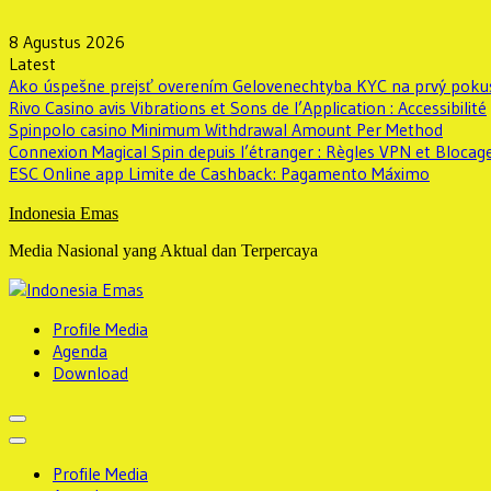
Skip
to
8 Agustus 2026
content
Latest
Ako úspešne prejsť overením Gelovenechtyba KYC na prvý poku
Rivo Casino avis Vibrations et Sons de l’Application : Accessibilité
Spinpolo casino Minimum Withdrawal Amount Per Method
Connexion Magical Spin depuis l’étranger : Règles VPN et Bloca
ESC Online app Limite de Cashback: Pagamento Máximo
Indonesia Emas
Media Nasional yang Aktual dan Terpercaya
Profile Media
Agenda
Download
Profile Media