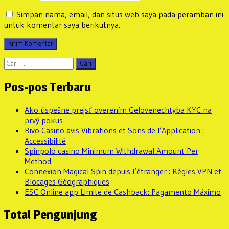
Simpan nama, email, dan situs web saya pada peramban ini
untuk komentar saya berikutnya.
Cari
untuk:
Pos-pos Terbaru
Ako úspešne prejsť overením Gelovenechtyba KYC na
prvý pokus
Rivo Casino avis Vibrations et Sons de l’Application :
Accessibilité
Spinpolo casino Minimum Withdrawal Amount Per
Method
Connexion Magical Spin depuis l’étranger : Règles VPN et
Blocages Géographiques
ESC Online app Limite de Cashback: Pagamento Máximo
Total Pengunjung