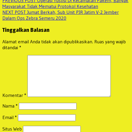
Navigasi
PREVIOUS POST
Operasi Yustisi Di Kecamatan Pakem, Banyak
post:
Masyarakat Tidak Mematui Protokol Kesehatan
pos
Next
NEXT POST
Jumat Berkah, Sub Unit PJR Jatim V-2 Jember
post:
Dalam Ops Zebra Semeru 2020
Tinggalkan Balasan
Alamat email Anda tidak akan dipublikasikan.
Ruas yang wajib
ditandai
*
Komentar
*
Nama
*
Email
*
Situs Web