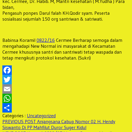
kec. Cermee, Dr. Habib. M, Mantri kesehatan ( M.Yudha ) Para
bidan,
Pengasuh ponpes Darul falah KH.Qodir syam. Peserta
sosialisasi sejumlah 150 org santriwan & satriwati.
Babinsa Koramil
0822/16
Cermee Berharap semoga dalam
mengahadapi New Normal ini masyarakat di Kecamatan
Cermee khususnya santri dan santriwati tetap waspada dan
tetap mengikuti protokol kesehatan. (Sukri)
Facebook
Twitter
Email
WhatsApp
Categories :
Uncategorized
Share
Navigasi
Previous
PREVIOUS POST
Anjangsana Cabup Nomor 02 H. Hendy
post:
Siswanto Di PP Mahfilut Duror Suger Kidul
pos