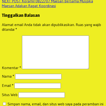
Next
NEXT POST
Koramil 0822/07 Maesan Bersama Muspika
post:
Maesan Adakan Rapat Koordinasi
Tinggalkan Balasan
Alamat email Anda tidak akan dipublikasikan.
Ruas yang wajib
ditandai
*
Komentar
*
Nama
*
Email
*
Situs Web
Simpan nama, email, dan situs web saya pada peramban ini