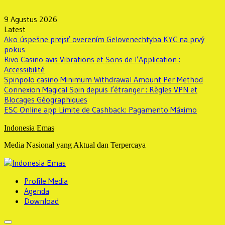
Skip
to
9 Agustus 2026
content
Latest
Ako úspešne prejsť overením Gelovenechtyba KYC na prvý
pokus
Rivo Casino avis Vibrations et Sons de l’Application :
Accessibilité
Spinpolo casino Minimum Withdrawal Amount Per Method
Connexion Magical Spin depuis l’étranger : Règles VPN et
Blocages Géographiques
ESC Online app Limite de Cashback: Pagamento Máximo
Indonesia Emas
Media Nasional yang Aktual dan Terpercaya
Profile Media
Agenda
Download