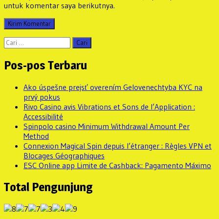
untuk komentar saya berikutnya.
Cari
untuk:
Pos-pos Terbaru
Ako úspešne prejsť overením Gelovenechtyba KYC na
prvý pokus
Rivo Casino avis Vibrations et Sons de l’Application :
Accessibilité
Spinpolo casino Minimum Withdrawal Amount Per
Method
Connexion Magical Spin depuis l’étranger : Règles VPN et
Blocages Géographiques
ESC Online app Limite de Cashback: Pagamento Máximo
Total Pengunjung