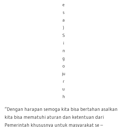
e
s
a
)
S
i
n
g
o
ju
r
u
h
“Dengan harapan semoga kita bisa bertahan asalkan
kita bisa mematuhi aturan dan ketentuan dari
Pemerintah khususnya untuk masyarakat se –