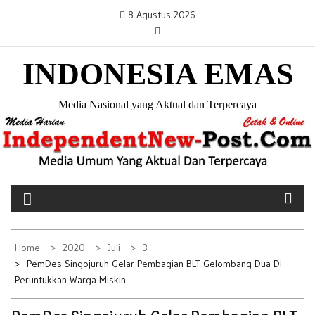
S
8 Agustus 2026
k
i
INDONESIA EMAS
p
t
o
Media Nasional yang Aktual dan Terpercaya
c
o
n
t
e
n
t
Home
2020
Juli
3
PemDes Singojuruh Gelar Pembagian BLT Gelombang Dua Di
Peruntukkan Warga Miskin