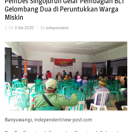
PemDes Singojuruh Gelar Pembagian BLT
Gelombang Dua di Peruntukkan Warga
Miskin
On
3 Juli 2020
By
independent
Banyuwangi,
independentnew-post.com