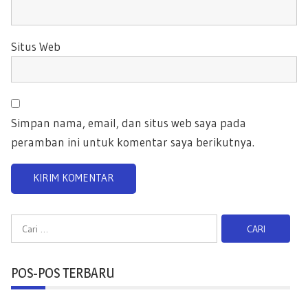
Situs Web
Simpan nama, email, dan situs web saya pada
peramban ini untuk komentar saya berikutnya.
C
a
r
POS-POS TERBARU
i
u