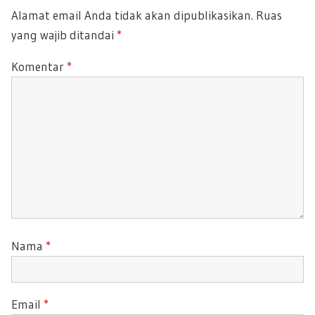
P
Alamat email Anda tidak akan dipublikasikan.
Ruas
S
O
yang wajib ditandai
*
T
S
:
T
Komentar
*
:
Nama
*
Email
*