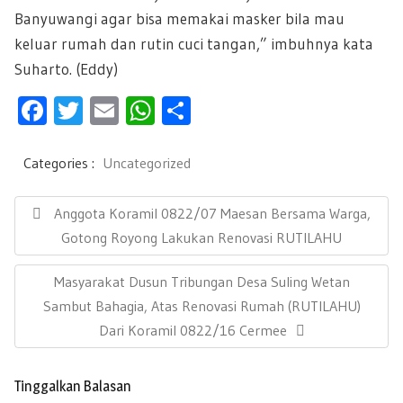
Banyuwangi agar bisa memakai masker bila mau
keluar rumah dan rutin cuci tangan,” imbuhnya kata
Suharto. (Eddy)
F
T
E
W
S
ac
wi
m
h
h
e
tt
ail
at
ar
Categories :
Uncategorized
b
er
s
e
N
a
P
Anggota Koramil 0822/07 Maesan Bersama Warga,
oo
A
v
R
Gotong Royong Lakukan Renovasi RUTILAHU
k
p
i
E
g
p
N
Masyarakat Dusun Tribungan Desa Suling Wetan
a
V
s
E
Sambut Bahagia, Atas Renovasi Rumah (RUTILAHU)
I
i
X
Dari Koramil 0822/16 Cermee
O
p
T
U
o
P
s
S
Tinggalkan Balasan
O