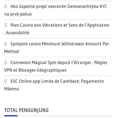
n
Ako úspešne prejsť overením Gelovenechtyba KYC
t
na prvý pokus
u
k
Rivo Casino avis Vibrations et Sons de l’Application
:
: Accessibilité
Spinpolo casino Minimum Withdrawal Amount Per
Method
Connexion Magical Spin depuis l’étranger : Règles
VPN et Blocages Géographiques
ESC Online app Limite de Cashback: Pagamento
Máximo
TOTAL PENGUNJUNG