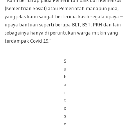
“Kami berharap pada Pemerintah baik dari Kemensos
(Kementrian Sosial) atau Pemerintah manapun juga,
yang jelas kami sangat berterima kasih segala upaya –
upaya bantuan seperti berupa BLT, BST, PKH dan lain
sebagainya hanya di peruntukan warga miskin yang
terdampak Covid 19.”
S
u
h
a
r
t
o
s
e